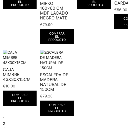
EL
EL
CARD
MIRKO
PRODUCTO
PRODUCTO
100×80 CM
€
56.00
MDF LACADO
NEGRO MATE
CO
€
79.90
PR
COMPRAR
EL
PRODUCTO
CAJA
MIMBRE
ESCALERA DE
43X30X15CM
MADERA
NATURAL DE
€
10.00
150CM
COMPRAR
€
79.28
EL
PRODUCTO
COMPRAR
EL
PRODUCTO
1
2