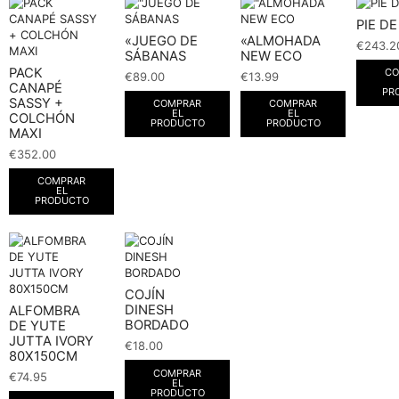
PIE D
«JUEGO DE
«ALMOHADA
€
243.2
SÁBANAS
NEW ECO
PACK
CO
€
89.00
€
13.99
CANAPÉ
PR
SASSY +
COMPRAR
COMPRAR
EL
EL
COLCHÓN
PRODUCTO
PRODUCTO
MAXI
€
352.00
COMPRAR
EL
PRODUCTO
COJÍN
DINESH
ALFOMBRA
BORDADO
DE YUTE
JUTTA IVORY
€
18.00
80X150CM
COMPRAR
€
74.95
EL
PRODUCTO