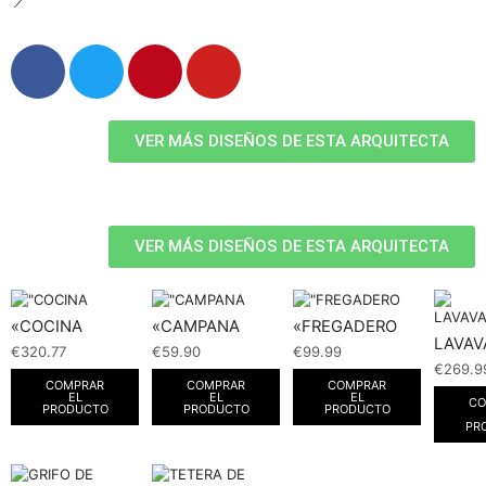
VER MÁS DISEÑOS DE ESTA ARQUITECTA
VER MÁS DISEÑOS DE ESTA ARQUITECTA
«COCINA
«CAMPANA
«FREGADERO
LAVAV
€
320.77
€
59.90
€
99.99
€
269.9
COMPRAR
COMPRAR
COMPRAR
EL
EL
EL
CO
PRODUCTO
PRODUCTO
PRODUCTO
PR