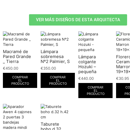
VER MÁS DISEÑOS DE ESTA ARQUITECTA
Macramé de
Lámpara
Pared Grande
sobremesa
Lámpara
Florer
_ Tierra
Nº2 Palmier, S
colgante
Ceram
Hozuki –
Marro
€
450.00
€
350.00
pequeña
19x19
COMPRAR
COMPRAR
€
440.00
€
30.95
EL
EL
PRODUCTO
PRODUCTO
COMPRAR
CO
EL
PRODUCTO
PR
Taburete
boho d.32