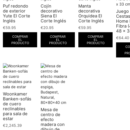
Puf redondo
Cojín
Manta
de exterior
decorativo
decorativa
Juego
Yute El Corte
Siena El
Orquidea El
Cesta
Inglés
Corte Inglés
Corte Inglés
Home 
Fibra 
€
59.95
€
20.95
€
59.95
48 x 3
COMPRAR
COMPRAR
COMPRAR
€
64.40
EL
EL
EL
PRODUCTO
PRODUCTO
PRODUCTO
CO
PR
Woonkamer
Banken-sofás
de cuero
reclinables
Mesa de
para sala de
centro de
estar
efecto
madera con
€
2,245.39
dibujo de