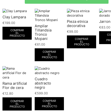
Clay Lampara
Pieza etnica
Jarron
€
199.00
decorativa
Ampliar
€
83.00
Tillandsia
COMPRAR
€
99.00
EL
Tronco
CO
PRODUCTO
Mopani
COMPRAR
PR
EL
€
61.00
PRODUCTO
COMPRAR
EL
PRODUCTO
Cuadro
abstracto
Rama artificial
negro
Flor de cera
€
599.00
€
12.80
COMPRAR
COMPRAR
EL
EL
PRODUCTO
PRODUCTO