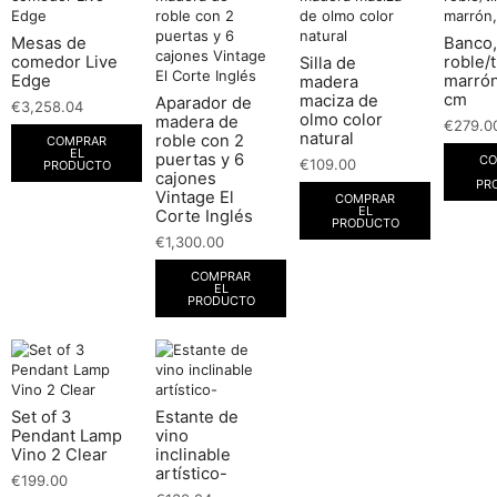
Mesas de
Banco,
comedor Live
roble/t
Silla de
Edge
marrón
madera
cm
maciza de
Aparador de
€
3,258.04
olmo color
madera de
€
279.0
natural
roble con 2
COMPRAR
EL
puertas y 6
CO
€
109.00
PRODUCTO
cajones
PR
Vintage El
COMPRAR
EL
Corte Inglés
PRODUCTO
€
1,300.00
COMPRAR
EL
PRODUCTO
Set of 3
Estante de
Pendant Lamp
vino
Vino 2 Clear
inclinable
artístico-
€
199.00