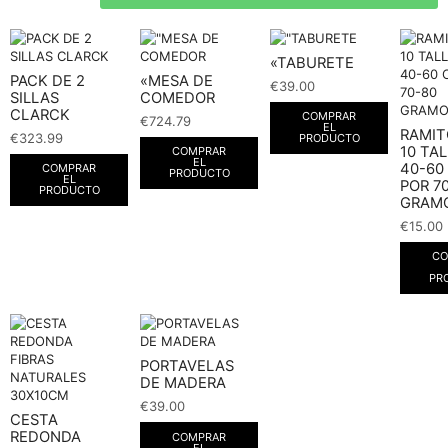
«TABURETE
PACK DE 2
«MESA DE
€
39.00
SILLAS
COMEDOR
CLARCK
COMPRAR
€
724.79
EL
RAMIT
€
323.99
PRODUCTO
10 TA
COMPRAR
EL
40-60
COMPRAR
PRODUCTO
EL
POR 7
PRODUCTO
GRAMO
€
15.00
CO
PR
PORTAVELAS
DE MADERA
€
39.00
CESTA
REDONDA
COMPRAR
EL