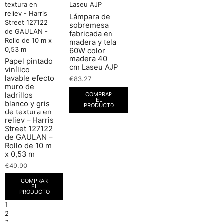
Lámpara de
sobremesa
fabricada en
madera y tela
60W color
madera 40
Papel pintado
cm Laseu AJP
vinílico
lavable efecto
€
83.27
muro de
COMPRAR
ladrillos
EL
blanco y gris
PRODUCTO
de textura en
reliev – Harris
Street 127122
de GAULAN –
Rollo de 10 m
x 0,53 m
€
49.90
COMPRAR
EL
PRODUCTO
1
2
3