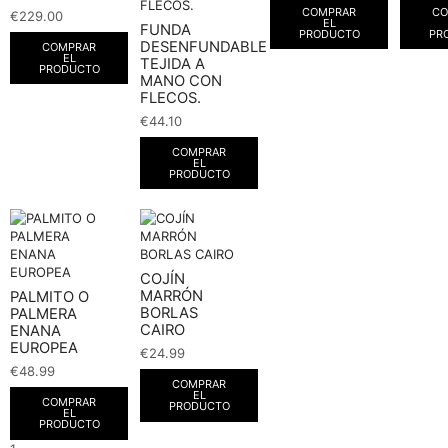
COMPRAR
CO
€
229.00
EL
FUNDA
PRODUCTO
PR
DESENFUNDABLE
COMPRAR
EL
TEJIDA A
PRODUCTO
MANO CON
FLECOS.
€
44.10
COMPRAR
EL
PRODUCTO
COJÍN
MARRÓN
PALMITO O
BORLAS
PALMERA
CAIRO
ENANA
EUROPEA
€
24.99
€
48.99
COMPRAR
EL
COMPRAR
PRODUCTO
EL
PRODUCTO