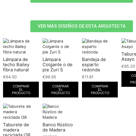
VER MÁS DISEÑOS DE ESTA ARQUITECTA
Tabure
Asayo
Lámpara de
Lámpara
Bandeja de
techo Bailey
Colgante o de
esparto
€
95.20
fibra natural
pie Zuri S
redonda
CO
€
64.00
€
99.95
€
11.81
PR
COMPRAR
COMPRAR
COMPRAR
EL
EL
EL
PRODUCTO
PRODUCTO
PRODUCTO
Taburete de
Banco Rústico
madera
de Madera
reciclada l38