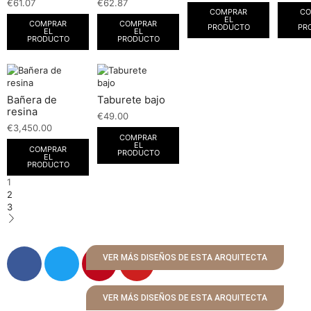
€
61.07
€
62.87
COMPRAR
CO
EL
COMPRAR
COMPRAR
PRODUCTO
PR
EL
EL
PRODUCTO
PRODUCTO
Bañera de
Taburete bajo
resina
€
49.00
€
3,450.00
COMPRAR
EL
COMPRAR
PRODUCTO
EL
PRODUCTO
1
2
3
VER MÁS DISEÑOS DE ESTA ARQUITECTA
VER MÁS DISEÑOS DE ESTA ARQUITECTA