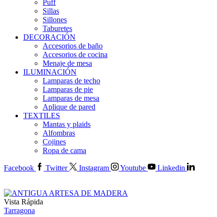
Puff
Sillas
Sillones
Taburetes
DECORACIÓN
Accesorios de baño
Accesorios de cocina
Menaje de mesa
ILUMINACIÓN
Lamparas de techo
Lamparas de pie
Lamparas de mesa
Aplique de pared
TEXTILES
Mantas y plaids
Alfombras
Cojines
Ropa de cama
Facebook
Twitter
Instagram
Youtube
Linkedin
Vista Rápida
Tarragona