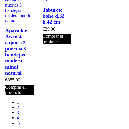
Taburete
boho d.32
h.42 cm
€
29.96
Aparador
Awen 4
Comprar el
producto
cajones 2
puertas 3
bandejas
madera
mindi
natural
€
855.00
Comprar el
producto
1
2
3
4