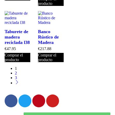
producto
Taburete de
Banco
madera
Rústico de
reciclada l38
Madera
€
47.95
€
217.88
Comprar el
Comprar el
producto
producto
1
2
3