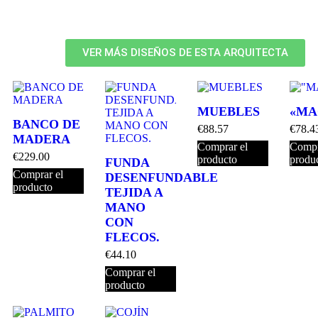
VER MÁS DISEÑOS DE ESTA ARQUITECTA
MUEBLES
«MA
BANCO DE
€
88.57
€
78.4
MADERA
Comprar el
Compr
€
229.00
producto
produ
FUNDA
Comprar el
DESENFUNDABLE
producto
TEJIDA A
MANO
CON
FLECOS.
€
44.10
Comprar el
producto