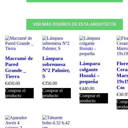
VER MÁS DISEÑOS DE ESTA ARQUITECTA
Macramé de
Lámpara
Lámpara
Flor
Pared
sobremesa
colgante
Cera
Grande _
Nº2 Palmier,
Hozuki –
Mar
Tierra
S
pequeña
19x1
€
450.00
€
350.00
Cm
€
440.00
Comprar el
Comprar el
€
30.9
producto
producto
Comprar el
producto
Compr
produ