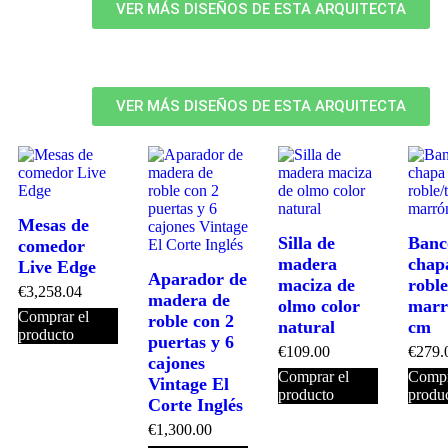
VER MÁS DISEÑOS DE ESTA ARQUITECTA
VER MÁS DISEÑOS DE ESTA ARQUITECTA
Mesas de
Silla de
Banc
comedor
madera
chap
Live Edge
Aparador de
maciza de
roble
€
3,258.04
madera de
olmo color
marr
Comprar el
roble con 2
natural
cm
producto
puertas y 6
€
109.00
€
279.
cajones
Comprar el
Compr
Vintage El
producto
produ
Corte Inglés
€
1,300.00