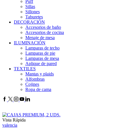
Puff
Sillas
Sillones
Taburetes
DECORACIÓN
Accesorios de baño
Accesorios de cocina
Menaje de mesa
ILUMINACIÓN
Lamparas de techo
Lamparas de pie
Lamparas de mesa
Aplique de pared
TEXTILES
Mantas y plaids
Alfombras
Cojines
Ropa de cama
Vista Rápida
valencia