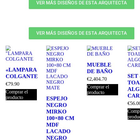
VER MÁS DISEÑOS DE ESTA ARQUITECTA
VER MÁS DISEÑOS DE ESTA ARQUITECTA
MUEBLE
«LAMPARA
DE BAÑO
SET 
COLGANTE
€
2,404.70
TOA
€
79.90
Comprar el
ALG
Comprar el
producto
CAR
producto
ESPEJO
€
56.0
NEGRO
MIRKO
Compr
produ
100×80 CM
MDF
LACADO
NEGRO