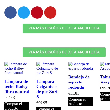
VER MÁS DISEÑOS DE ESTA ARQUITECTA
VER MÁS DISEÑOS DE ESTA ARQUITECTA
Bandeja de
Tabu
Lámpara de
Lámpara
esparto
Asay
techo Bailey
Colgante o
redonda
€
95.2
fibra natural
de pie Zuri
€
11.81
Compr
S
€
64.00
produ
Comprar el
€
99.95
Comprar el
producto
producto
Comprar el