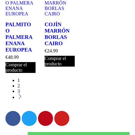
PALMITO
COJÍN
O
MARRÓN
PALMERA
BORLAS
ENANA
CAIRO
EUROPEA
€
24.99
€
48.99
Comprar el
producto
Comprar el
producto
1
2
3