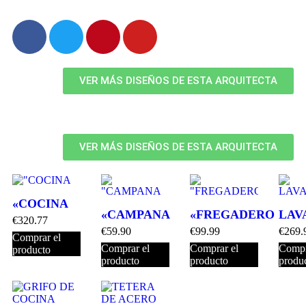
VER MÁS DISEÑOS DE ESTA ARQUITECTA
VER MÁS DISEÑOS DE ESTA ARQUITECTA
«COCINA
«CAMPANA
«FREGADERO
LAV
€
320.77
€
59.90
€
99.99
€
269.
Comprar el
Comprar el
Comprar el
Compr
producto
producto
producto
produ