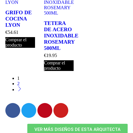
GRIFO DE
COCINA
TETERA
LYON
DE ACERO
€
54.61
INOXIDABLE
Comprar el
ROSEMARY
producto
500ML
€
19.95
Comprar el
producto
1
2
VER MÁS DISEÑOS DE ESTA ARQUITECTA