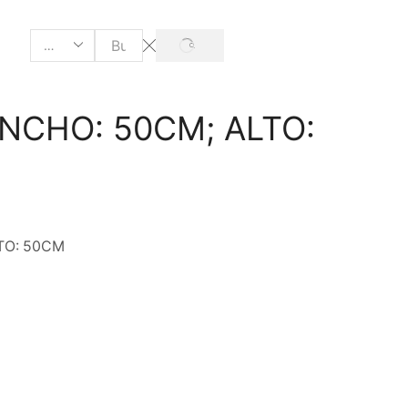
SEARCH
Search
input
ANCHO: 50CM; ALTO:
TO: 50CM