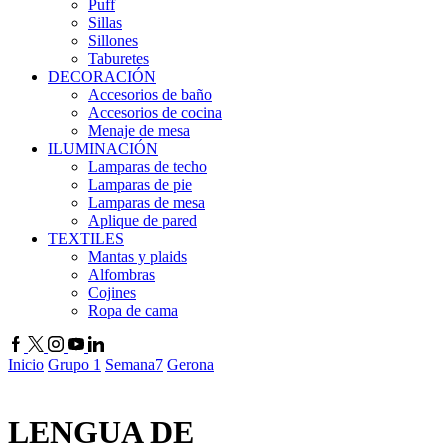
Puff
Sillas
Sillones
Taburetes
DECORACIÓN
Accesorios de baño
Accesorios de cocina
Menaje de mesa
ILUMINACIÓN
Lamparas de techo
Lamparas de pie
Lamparas de mesa
Aplique de pared
TEXTILES
Mantas y plaids
Alfombras
Cojines
Ropa de cama
Inicio
Grupo 1
Semana7
Gerona
LENGUA DE