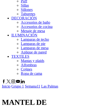
Puff
Sillas
Sillones
Taburetes
DECORACIÓN
Accesorios de baño
Accesorios de cocina
Menaje de mesa
ILUMINACIÓN
Lamparas de techo
Lamparas de pie
Lamparas de mesa
Aplique de pared
TEXTILES
Mantas y plaids
Alfombras
Cojines
Ropa de cama
Facebook
Twitter
Instagram
Youtube
Linkedin
Inicio
Grupo 1
Semana11
Las Palmas
MANTEL DE