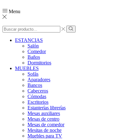
Menu
Search
input
Search
ESTANCIAS
Salón
Comedor
Baños
Dormitorios
MUEBLES
Sofás
Aparadores
Bancos
Cabeceros
Cómodas
Escritorios
Estanterías librerías
Mesas auxiliares
Mesas de centro
Mesas de comedor
Mesitas de noche
Muebles para TV