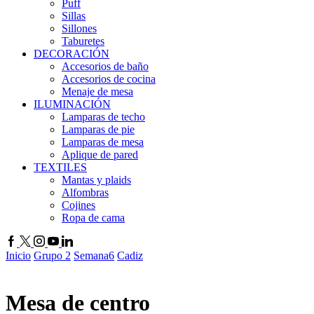
Puff
Sillas
Sillones
Taburetes
DECORACIÓN
Accesorios de baño
Accesorios de cocina
Menaje de mesa
ILUMINACIÓN
Lamparas de techo
Lamparas de pie
Lamparas de mesa
Aplique de pared
TEXTILES
Mantas y plaids
Alfombras
Cojines
Ropa de cama
Inicio
Grupo 2
Semana6
Cadiz
Mesa de centro