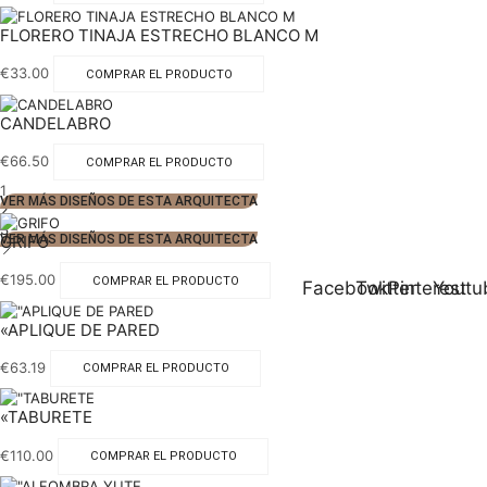
FLORERO TINAJA ESTRECHO BLANCO M
€
33.00
COMPRAR EL PRODUCTO
CANDELABRO
€
66.50
COMPRAR EL PRODUCTO
1
VER MÁS DISEÑOS DE ESTA ARQUITECTA
2
3
GRIFO
VER MÁS DISEÑOS DE ESTA ARQUITECTA
€
195.00
COMPRAR EL PRODUCTO
Facebook
Twitter
Pinterest
Youtu
«APLIQUE DE PARED
€
63.19
COMPRAR EL PRODUCTO
«TABURETE
€
110.00
COMPRAR EL PRODUCTO