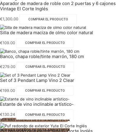
Aparador de madera de roble con 2 puertas y 6 cajones
Vintage El Corte Inglés
€
1,300.00
COMPRAR EL PRODUCTO
Silla de madera maciza de olmo color natural
€
109.00
COMPRAR EL PRODUCTO
Banco, chapa roble/tinte marrón, 180 cm
€
279.00
COMPRAR EL PRODUCTO
Set of 3 Pendant Lamp Vino 2 Clear
€
199.00
COMPRAR EL PRODUCTO
Estante de vino inclinable artístico-
€
130.24
COMPRAR EL PRODUCTO
VER MÁS DISEÑOS DE ESTA ARQUITECTA
1
2
Puf redondo de exterior Yute El Corte Inglés
VER MÁS DISEÑOS DE ESTA ARQUITECTA