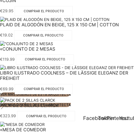
«COJÍN
€
29.95
COMPRAR EL PRODUCTO
PLAID DE ALGODÓN EN BEIGE, 125 X 150 CM | COTTON
€
19.02
COMPRAR EL PRODUCTO
«CONJUNTO DE 2 MESAS
€
119.99
COMPRAR EL PRODUCTO
LIBRO ILUSTRADO COOLNESS – DIE LÄSSIGE ELEGANZ DER
FREIHEIT
€
69.99
COMPRAR EL PRODUCTO
VER MÁS DISEÑOS DE ESTA ARQUITECTA
1
2
PACK DE 2 SILLAS CLARCK
VER MÁS DISEÑOS DE ESTA ARQUITECTA
€
323.99
COMPRAR EL PRODUCTO
Facebook
Twitter
Pinterest
Youtu
«MESA DE COMEDOR