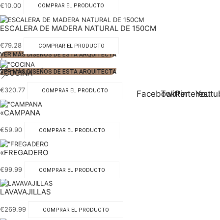
€
10.00
COMPRAR EL PRODUCTO
ESCALERA DE MADERA NATURAL DE 150CM
€
79.28
COMPRAR EL PRODUCTO
VER MÁS DISEÑOS DE ESTA ARQUITECTA
1
2
«COCINA
VER MÁS DISEÑOS DE ESTA ARQUITECTA
€
320.77
COMPRAR EL PRODUCTO
Facebook
Twitter
Pinterest
Youtu
«CAMPANA
€
59.90
COMPRAR EL PRODUCTO
«FREGADERO
€
99.99
COMPRAR EL PRODUCTO
LAVAVAJILLAS
€
269.99
COMPRAR EL PRODUCTO