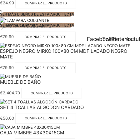
€
24.99
COMPRAR EL PRODUCTO
1
VER MÁS DISEÑOS DE ESTA ARQUITECTA
2
3
«LAMPARA COLGANTE
VER MÁS DISEÑOS DE ESTA ARQUITECTA
€
79.90
COMPRAR EL PRODUCTO
Facebook
Twitter
Pinterest
Youtu
ESPEJO NEGRO MIRKO 100×80 CM MDF LACADO NEGRO
MATE
€
79.90
COMPRAR EL PRODUCTO
MUEBLE DE BAÑO
€
2,404.70
COMPRAR EL PRODUCTO
SET 4 TOALLAS ALGODÓN CARDADO
€
56.00
COMPRAR EL PRODUCTO
CAJA MIMBRE 43X30X15CM