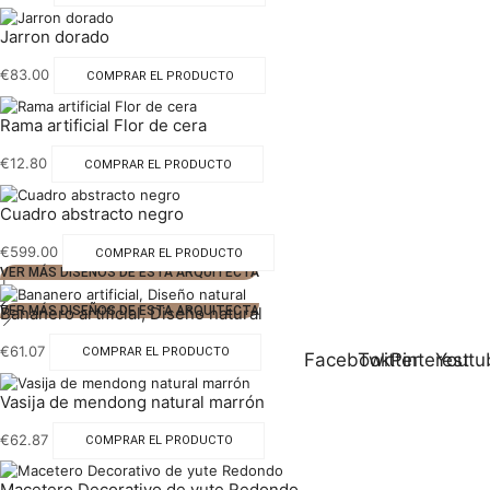
Jarron dorado
€
83.00
COMPRAR EL PRODUCTO
Rama artificial Flor de cera
€
12.80
COMPRAR EL PRODUCTO
Cuadro abstracto negro
€
599.00
COMPRAR EL PRODUCTO
VER MÁS DISEÑOS DE ESTA ARQUITECTA
1
2
Bananero artificial, Diseño natural
VER MÁS DISEÑOS DE ESTA ARQUITECTA
€
61.07
COMPRAR EL PRODUCTO
Facebook
Twitter
Pinterest
Youtu
Vasija de mendong natural marrón
€
62.87
COMPRAR EL PRODUCTO
Macetero Decorativo de yute Redondo