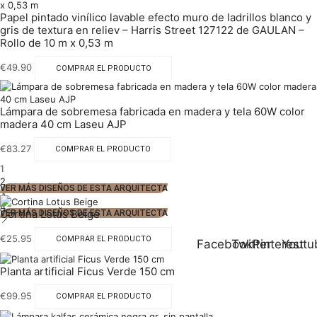
Papel pintado vinílico lavable efecto muro de ladrillos blanco y
gris de textura en reliev – Harris Street 127122 de GAULAN –
Rollo de 10 m x 0,53 m
€
49.90
COMPRAR EL PRODUCTO
Lámpara de sobremesa fabricada en madera y tela 60W color
madera 40 cm Laseu AJP
€
83.27
COMPRAR EL PRODUCTO
1
2
VER MÁS DISEÑOS DE ESTA ARQUITECTA
3
4
Cortina Lotus Beige
VER MÁS DISEÑOS DE ESTA ARQUITECTA
€
25.95
COMPRAR EL PRODUCTO
Facebook
Twitter
Pinterest
Youtu
Planta artificial Ficus Verde 150 cm
€
99.95
COMPRAR EL PRODUCTO