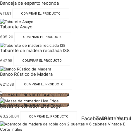
Bandeja de esparto redonda
€
11.81
COMPRAR EL PRODUCTO
Taburete Asayo
€
95.20
COMPRAR EL PRODUCTO
Taburete de madera reciclada l38
€
47.95
COMPRAR EL PRODUCTO
Banco Rústico de Madera
€
217.88
COMPRAR EL PRODUCTO
1
VER MÁS DISEÑOS DE ESTA ARQUITECTA
2
3
Mesas de comedor Live Edge
VER MÁS DISEÑOS DE ESTA ARQUITECTA
€
3,258.04
COMPRAR EL PRODUCTO
Facebook
Twitter
Pinterest
Youtu