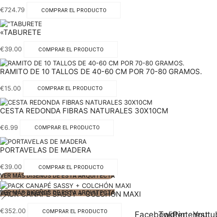
€
724.79
COMPRAR EL PRODUCTO
«TABURETE
€
39.00
COMPRAR EL PRODUCTO
RAMITO DE 10 TALLOS DE 40-60 CM POR 70-80 GRAMOS.
€
15.00
COMPRAR EL PRODUCTO
CESTA REDONDA FIBRAS NATURALES 30X10CM
€
6.99
COMPRAR EL PRODUCTO
PORTAVELAS DE MADERA
€
39.00
COMPRAR EL PRODUCTO
VER MÁS DISEÑOS DE ESTA ARQUITECTA
1
2
PACK CANAPÉ SASSY + COLCHÓN MAXI
VER MÁS DISEÑOS DE ESTA ARQUITECTA
€
352.00
COMPRAR EL PRODUCTO
Facebook
Twitter
Pinterest
Youtu