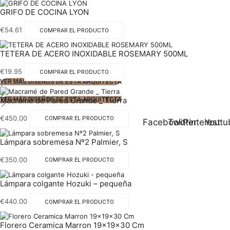
GRIFO DE COCINA LYON
€
54.61
COMPRAR EL PRODUCTO
TETERA DE ACERO INOXIDABLE ROSEMARY 500ML
€
19.95
COMPRAR EL PRODUCTO
VER MÁS DISEÑOS DE ESTA ARQUITECTA
1
2
Macramé de Pared Grande _ Tierra
VER MÁS DISEÑOS DE ESTA ARQUITECTA
€
450.00
COMPRAR EL PRODUCTO
Facebook
Twitter
Pinterest
Youtu
Lámpara sobremesa Nº2 Palmier, S
€
350.00
COMPRAR EL PRODUCTO
Lámpara colgante Hozuki – pequeña
€
440.00
COMPRAR EL PRODUCTO
Florero Ceramica Marron 19x19x30 Cm