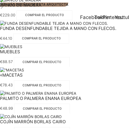
3
BANCO DE MADERA
VER MÁS DISEÑOS DE ESTA ARQUITECTA
€
229.00
COMPRAR EL PRODUCTO
Facebook
Twitter
Pinterest
Youtu
FUNDA DESENFUNDABLE TEJIDA A MANO CON FLECOS.
€
44.10
COMPRAR EL PRODUCTO
MUEBLES
€
88.57
COMPRAR EL PRODUCTO
«MACETAS
€
78.43
COMPRAR EL PRODUCTO
PALMITO O PALMERA ENANA EUROPEA
€
48.99
COMPRAR EL PRODUCTO
COJÍN MARRÓN BORLAS CAIRO