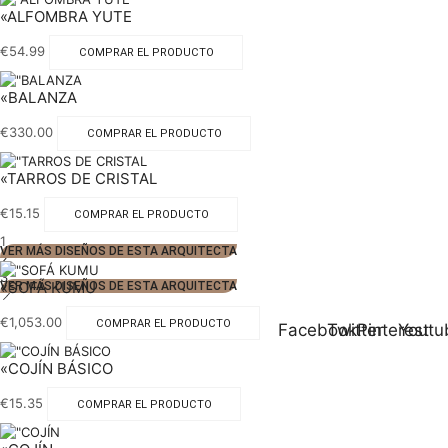
«ALFOMBRA YUTE
€
54.99
COMPRAR EL PRODUCTO
«BALANZA
€
330.00
COMPRAR EL PRODUCTO
«TARROS DE CRISTAL
€
15.15
COMPRAR EL PRODUCTO
1
VER MÁS DISEÑOS DE ESTA ARQUITECTA
2
3
«SOFÁ KUMU
VER MÁS DISEÑOS DE ESTA ARQUITECTA
€
1,053.00
COMPRAR EL PRODUCTO
Facebook
Twitter
Pinterest
Youtu
«COJÍN BÁSICO
€
15.35
COMPRAR EL PRODUCTO