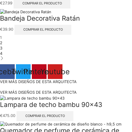
€
27.99
COMPRAR EL PRODUCTO
Bandeja Decorativa Ratán
€
39.90
COMPRAR EL PRODUCTO
1
2
3
4
cebook
Twitter
Pinterest
Youtube
VER MÁS DISEÑOS DE ESTA ARQUITECTA
VER MÁS DISEÑOS DE ESTA ARQUITECTA
Lampara de techo bambu 90×43
€
475.00
COMPRAR EL PRODUCTO
Quemador de perfume de cerámica de