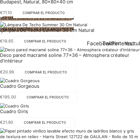
Budapest, Natural, 80x80x40 cm
€
71.10
COMPRAR EL PRODUCTO
VER MÁS DISEÑOS DE ESTA ARQUITECTA
1
2
Lámpara De Techo Summer 30 Cm Natural
VER MÁS DISEÑOS DE ESTA ARQUITECTA
€
19.65
COMPRAR EL PRODUCTO
Facebook
Twitter
Pinterest
Youtu
Deco pared macramé soline 77×36 – Atmosphera créateur
d’intérieur
€
20.99
COMPRAR EL PRODUCTO
Cuadro Gorgeous
€
195.00
COMPRAR EL PRODUCTO
Cuadro Girls
€
21.90
COMPRAR EL PRODUCTO