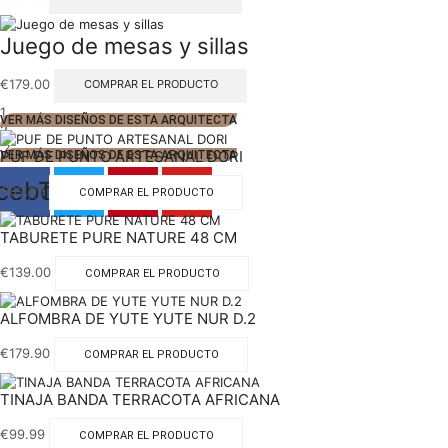
Juego de mesas y sillas
€
179.00
COMPRAR EL PRODUCTO
1
VER MÁS DISEÑOS DE ESTA ARQUITECTA
2
PUF DE PUNTO ARTESANAL DORI
VER MÁS DISEÑOS DE ESTA ARQUITECTA
cebook
Twitter
Pinterest
Youtube
€
69.99
COMPRAR EL PRODUCTO
TABURETE PURE NATURE 48 CM
€
139.00
COMPRAR EL PRODUCTO
ALFOMBRA DE YUTE YUTE NUR D.2
€
179.90
COMPRAR EL PRODUCTO
TINAJA BANDA TERRACOTA AFRICANA
€
99.99
COMPRAR EL PRODUCTO