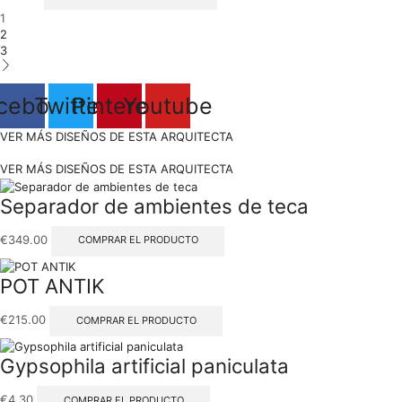
1
2
3
cebook
Twitter
Pinterest
Youtube
VER MÁS DISEÑOS DE ESTA ARQUITECTA
VER MÁS DISEÑOS DE ESTA ARQUITECTA
Separador de ambientes de teca
€
349.00
COMPRAR EL PRODUCTO
POT ANTIK
€
215.00
COMPRAR EL PRODUCTO
Gypsophila artificial paniculata
€
4.30
COMPRAR EL PRODUCTO