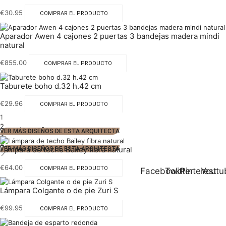
€
30.95
COMPRAR EL PRODUCTO
Aparador Awen 4 cajones 2 puertas 3 bandejas madera mindi
natural
€
855.00
COMPRAR EL PRODUCTO
Taburete boho d.32 h.42 cm
€
29.96
COMPRAR EL PRODUCTO
1
2
VER MÁS DISEÑOS DE ESTA ARQUITECTA
3
4
Lámpara de techo Bailey fibra natural
VER MÁS DISEÑOS DE ESTA ARQUITECTA
€
64.00
COMPRAR EL PRODUCTO
Facebook
Twitter
Pinterest
Youtu
Lámpara Colgante o de pie Zuri S
€
99.95
COMPRAR EL PRODUCTO