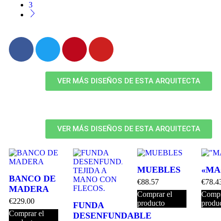
3
VER MÁS DISEÑOS DE ESTA ARQUITECTA
VER MÁS DISEÑOS DE ESTA ARQUITECTA
MUEBLES
«MA
BANCO DE
€
88.57
€
78.4
MADERA
Comprar el
Compr
€
229.00
producto
produ
FUNDA
Comprar el
DESENFUNDABLE