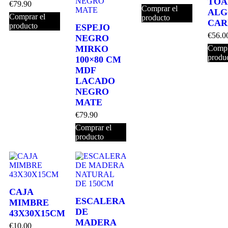
TOA
€
79.90
Comprar el
ALG
Comprar el
producto
CAR
producto
ESPEJO
€
56.0
NEGRO
MIRKO
Compr
produ
100×80 CM
MDF
LACADO
NEGRO
MATE
€
79.90
Comprar el
producto
CAJA
ESCALERA
MIMBRE
DE
43X30X15CM
MADERA
€
10.00