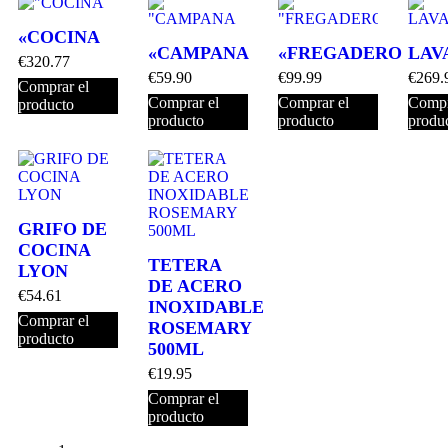
«COCINA
«CAMPANA
«FREGADERO
LAV
€
320.77
€
59.90
€
99.99
€
269.
Comprar el
Comprar el
Comprar el
Compr
producto
producto
producto
produ
GRIFO DE
COCINA
TETERA
LYON
DE ACERO
€
54.61
INOXIDABLE
Comprar el
ROSEMARY
producto
500ML
€
19.95
Comprar el
producto