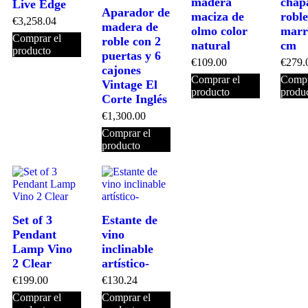
madera
chap
Live Edge
Aparador de
maciza de
roble
€
3,258.04
madera de
olmo color
marr
Comprar el
roble con 2
natural
cm
producto
puertas y 6
€
109.00
€
279.
cajones
Comprar el
Compr
Vintage El
producto
produ
Corte Inglés
€
1,300.00
Comprar el
producto
Set of 3
Estante de
Pendant
vino
Lamp Vino
inclinable
2 Clear
artístico-
€
199.00
€
130.24
Comprar el
Comprar el