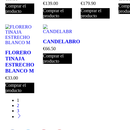
€
139.00
€
179.90
Comprar el
Compr
Comprar el
Comprar el
producto
produ
producto
producto
CANDELABRO
€
66.50
FLORERO
Comprar el
TINAJA
producto
ESTRECHO
BLANCO M
€
33.00
Comprar el
producto
1
2
3