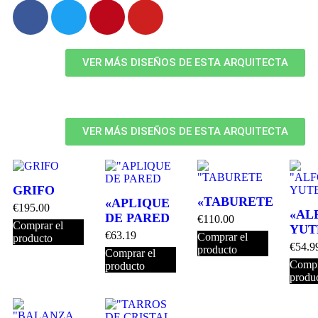
VER MÁS DISEÑOS DE ESTA ARQUITECTA
VER MÁS DISEÑOS DE ESTA ARQUITECTA
GRIFO
«TABURETE
«APLIQUE
€
195.00
«AL
DE PARED
€
110.00
Comprar el
YUT
€
63.19
Comprar el
producto
€
54.9
producto
Comprar el
Compr
producto
produ