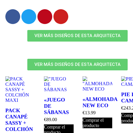
VER MÁS DISEÑOS DE ESTA ARQUITECTA
VER MÁS DISEÑOS DE ESTA ARQUITECTA
PIE 
«ALMOHADA
«JUEGO
CA
NEW ECO
DE
€
243.
PACK
SÁBANAS
€
13.99
Compr
CANAPÉ
€
89.00
Comprar el
produ
SASSY +
producto
Comprar el
COLCHÓN
producto