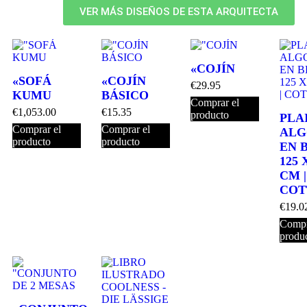
VER MÁS DISEÑOS DE ESTA ARQUITECTA
«COJÍN
«SOFÁ
«COJÍN
€
29.95
KUMU
BÁSICO
Comprar el
€
1,053.00
€
15.35
producto
PLA
Comprar el
Comprar el
ALG
producto
producto
EN 
125 
CM |
COT
€
19.0
Compr
produ