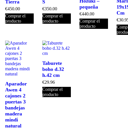
Hozuki –
Mar
Tierra
S
pequeña
19x1
€
450.00
€
350.00
Cm
€
440.00
Comprar el
Comprar el
€
30.9
producto
producto
Comprar el
producto
Compr
produ
Taburete
boho d.32
h.42 cm
€
29.96
Aparador
Awen 4
Comprar el
producto
cajones 2
puertas 3
bandejas
madera
mindi
natural