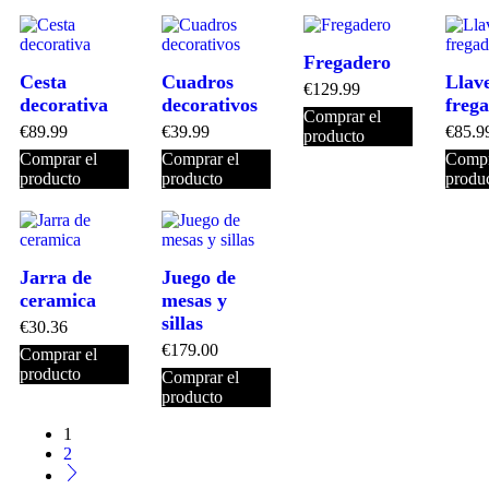
Fregadero
Cesta
Cuadros
Llav
€
129.99
decorativa
decorativos
freg
Comprar el
€
89.99
€
39.99
€
85.9
producto
Comprar el
Comprar el
Compr
producto
producto
produ
Jarra de
Juego de
ceramica
mesas y
sillas
€
30.36
€
179.00
Comprar el
producto
Comprar el
producto
1
2