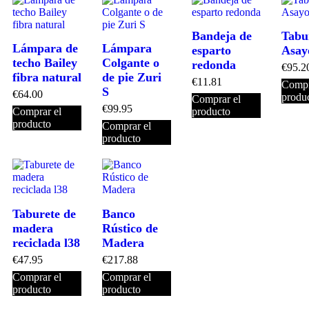
Bandeja de
Tabu
Lámpara de
Lámpara
esparto
Asay
techo Bailey
Colgante o
redonda
€
95.2
fibra natural
de pie Zuri
€
11.81
Compr
S
€
64.00
produ
Comprar el
€
99.95
Comprar el
producto
producto
Comprar el
producto
Taburete de
Banco
madera
Rústico de
reciclada l38
Madera
€
47.95
€
217.88
Comprar el
Comprar el
producto
producto