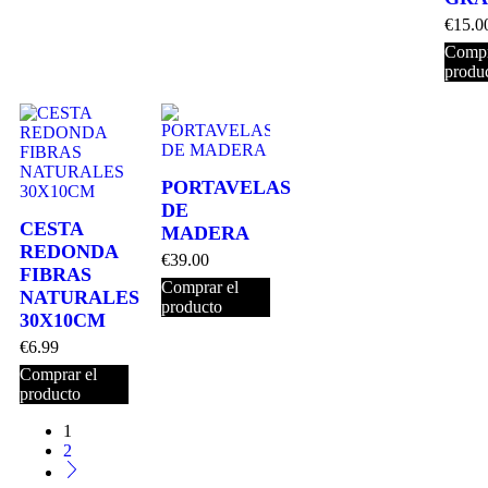
€
15.0
Compr
produ
PORTAVELAS
DE
CESTA
MADERA
REDONDA
€
39.00
FIBRAS
Comprar el
NATURALES
producto
30X10CM
€
6.99
Comprar el
producto
1
2