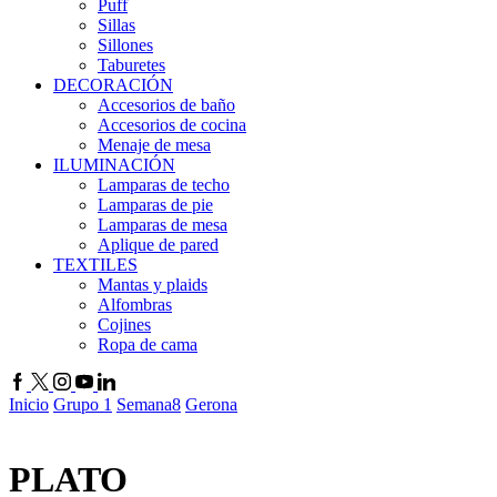
Puff
Sillas
Sillones
Taburetes
DECORACIÓN
Accesorios de baño
Accesorios de cocina
Menaje de mesa
ILUMINACIÓN
Lamparas de techo
Lamparas de pie
Lamparas de mesa
Aplique de pared
TEXTILES
Mantas y plaids
Alfombras
Cojines
Ropa de cama
Inicio
Grupo 1
Semana8
Gerona
PLATO