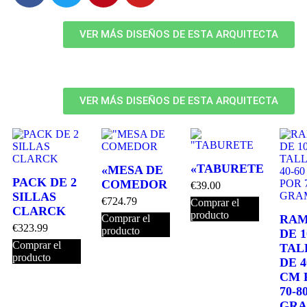
VER MÁS DISEÑOS DE ESTA ARQUITECTA
VER MÁS DISEÑOS DE ESTA ARQUITECTA
«TABURETE
«MESA DE
PACK DE 2
COMEDOR
€
39.00
SILLAS
€
724.79
Comprar el
CLARCK
producto
Comprar el
RAM
€
323.99
producto
DE 1
Comprar el
TAL
producto
DE 4
CM 
70-8
GRA