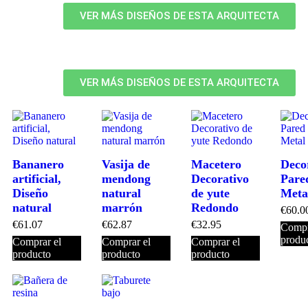
VER MÁS DISEÑOS DE ESTA ARQUITECTA
VER MÁS DISEÑOS DE ESTA ARQUITECTA
Bananero
Vasija de
Macetero
Deco
artificial,
mendong
Decorativo
Pare
Diseño
natural
de yute
Meta
natural
marrón
Redondo
€
60.0
€
61.07
€
62.87
€
32.95
Compr
produ
Comprar el
Comprar el
Comprar el
producto
producto
producto