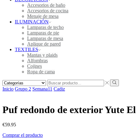
Accesorios de baño
Accesorios de cocina
Menaje de mesa
ILUMINACIÓN
Lamparas de techo
Lamparas de pie
Lamparas de mesa
Aplique de pared
TEXTILES
Mantas y plaids
Alfombras
Cojines
Ropa de cama
Inicio
Grupo 2
Semana11
Cadiz
Puf redondo de exterior Yute El
€
59.95
Comprar el producto