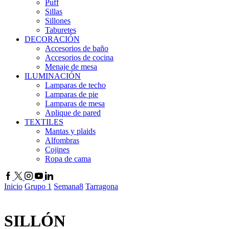
Puff
Sillas
Sillones
Taburetes
DECORACIÓN
Accesorios de baño
Accesorios de cocina
Menaje de mesa
ILUMINACIÓN
Lamparas de techo
Lamparas de pie
Lamparas de mesa
Aplique de pared
TEXTILES
Mantas y plaids
Alfombras
Cojines
Ropa de cama
Inicio
Grupo 1
Semana8
Tarragona
SILLÓN