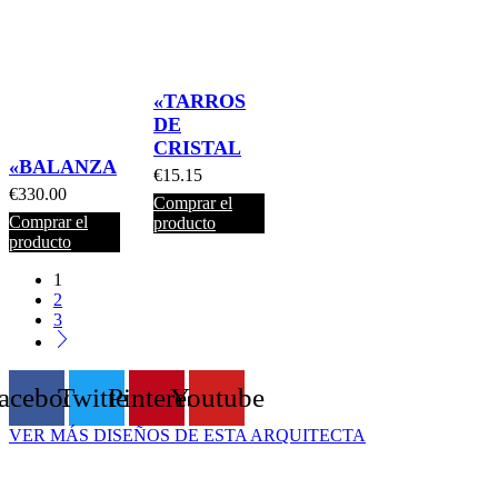
«TARROS
DE
CRISTAL
«BALANZA
€
15.15
€
330.00
Comprar el
Comprar el
producto
producto
1
2
3
acebook
Twitter
Pinterest
Youtube
VER MÁS DISEÑOS DE ESTA ARQUITECTA