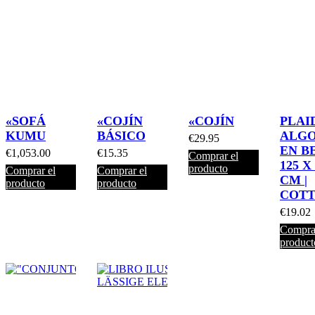
«SOFÁ
«COJÍN
«COJÍN
PLAI
KUMU
BÁSICO
ALG
€
29.95
EN B
€
1,053.00
€
15.35
Comprar el
125 X
producto
Comprar el
Comprar el
CM |
producto
producto
COT
€
19.02
Comprar
product