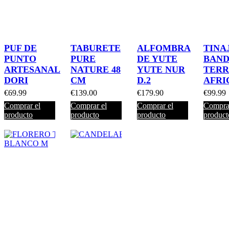
PUF DE
TABURETE
ALFOMBRA
TINA
PUNTO
PURE
DE YUTE
BAN
ARTESANAL
NATURE 48
YUTE NUR
TER
DORI
CM
D.2
AFRI
€
69.99
€
139.00
€
179.90
€
99.99
Comprar el
Comprar el
Comprar el
Comprar
producto
producto
producto
product