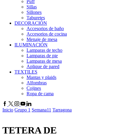
Puff
Sillas
Sillones
Taburetes
DECORACIÓN
Accesorios de baño
Accesorios de cocina
Menaje de mesa
ILUMINACIÓN
Lamparas de techo
Lamparas de pie
Lamparas de mesa
Aplique de pared
TEXTILES
Mantas y plaids
Alfombras
Cojines
Ropa de cama
Facebook
Twitter
Instagram
Youtube
Linkedin
Inicio
Grupo 1
Semana11
Tarragona
TETERA DE