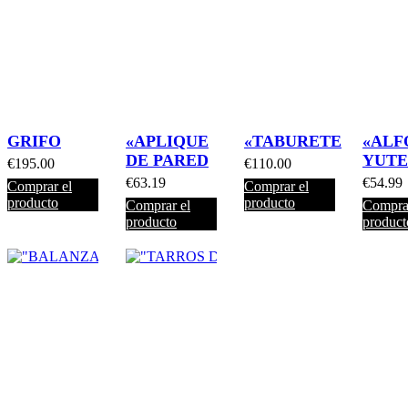
GRIFO
«APLIQUE
«TABURETE
«AL
DE PARED
YUTE
€
195.00
€
110.00
€
63.19
€
54.99
Comprar el
Comprar el
producto
producto
Comprar el
Comprar
producto
product