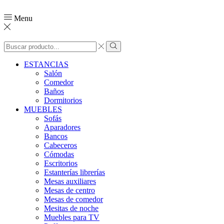
Menu
Search
input
Search
ESTANCIAS
Salón
Comedor
Baños
Dormitorios
MUEBLES
Sofás
Aparadores
Bancos
Cabeceros
Cómodas
Escritorios
Estanterías librerías
Mesas auxiliares
Mesas de centro
Mesas de comedor
Mesitas de noche
Muebles para TV