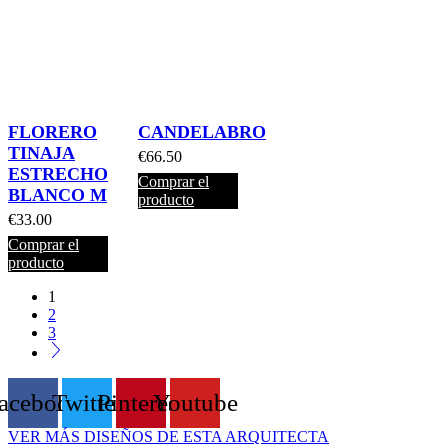
FLORERO
CANDELABRO
TINAJA
€
66.50
ESTRECHO
Comprar el
BLANCO M
producto
€
33.00
Comprar el
producto
1
2
3
acebook
Twitter
Pinterest
Youtube
VER MÁS DISEÑOS DE ESTA ARQUITECTA