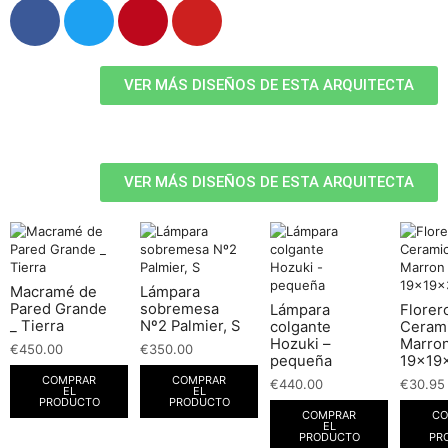
VER MÁS DISEÑOS DE ESTA ARQUITECTA
VER MÁS DISEÑOS DE ESTA ARQUITECTA
Macramé de
Lámpara
Pared Grande
sobremesa
Lámpara
Florer
_ Tierra
Nº2 Palmier, S
colgante
Ceram
Hozuki –
Marro
€
450.00
€
350.00
pequeña
19x19
COMPRAR
COMPRAR
€
440.00
€
30.95
EL
EL
PRODUCTO
PRODUCTO
COMPRAR
CO
EL
PRODUCTO
PR