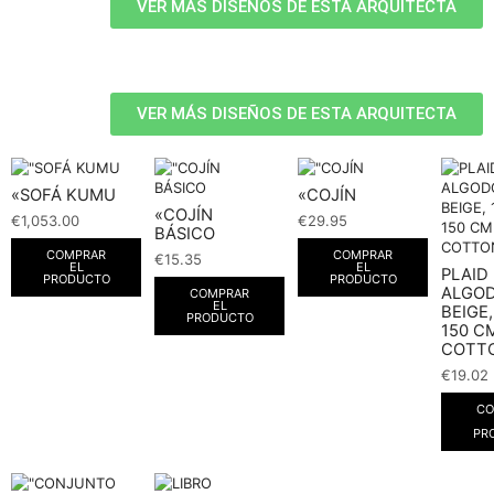
VER MÁS DISEÑOS DE ESTA ARQUITECTA
VER MÁS DISEÑOS DE ESTA ARQUITECTA
«SOFÁ KUMU
«COJÍN
«COJÍN
€
1,053.00
€
29.95
BÁSICO
COMPRAR
COMPRAR
€
15.35
EL
EL
PLAID
PRODUCTO
PRODUCTO
ALGO
COMPRAR
EL
BEIGE,
PRODUCTO
150 CM
COTT
€
19.02
CO
PR