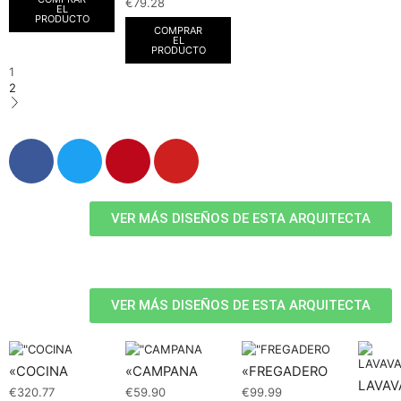
€
79.28
EL
PRODUCTO
COMPRAR
EL
PRODUCTO
1
2
VER MÁS DISEÑOS DE ESTA ARQUITECTA
VER MÁS DISEÑOS DE ESTA ARQUITECTA
«COCINA
«CAMPANA
«FREGADERO
LAVAV
€
320.77
€
59.90
€
99.99