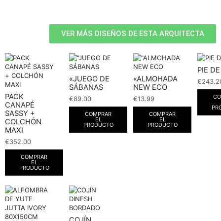
VER MÁS DISEÑOS DE ESTA ARQUITECTA
PIE D
«JUEGO DE
«ALMOHADA
€
243.2
SÁBANAS
NEW ECO
PACK
CO
€
89.00
€
13.99
CANAPÉ
PR
SASSY +
COMPRAR
COMPRAR
EL
EL
COLCHÓN
PRODUCTO
PRODUCTO
MAXI
€
352.00
COMPRAR
EL
PRODUCTO
COJÍN