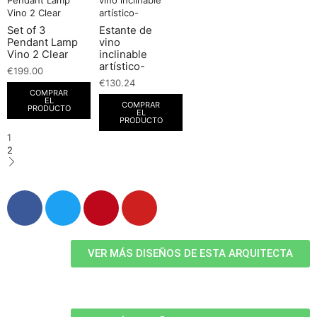
Set of 3
Estante de
Pendant Lamp
vino
Vino 2 Clear
inclinable
artístico-
€
199.00
€
130.24
COMPRAR
EL
COMPRAR
PRODUCTO
EL
PRODUCTO
1
2
VER MÁS DISEÑOS DE ESTA ARQUITECTA