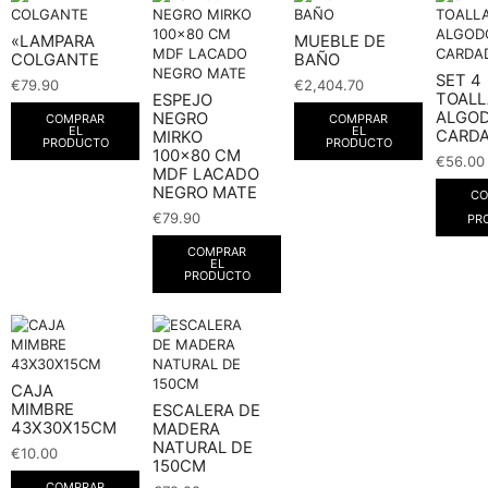
«LAMPARA
MUEBLE DE
COLGANTE
BAÑO
SET 4
€
79.90
€
2,404.70
TOALL
ESPEJO
ALGO
NEGRO
COMPRAR
COMPRAR
EL
EL
CARD
MIRKO
PRODUCTO
PRODUCTO
100×80 CM
€
56.00
MDF LACADO
NEGRO MATE
CO
€
79.90
PR
COMPRAR
EL
PRODUCTO
CAJA
MIMBRE
ESCALERA DE
43X30X15CM
MADERA
NATURAL DE
€
10.00
150CM
COMPRAR