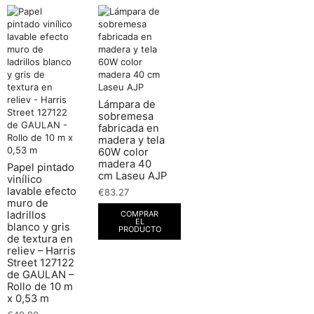
Lámpara de
sobremesa
fabricada en
madera y tela
60W color
madera 40
Papel pintado
cm Laseu AJP
vinílico
lavable efecto
€
83.27
muro de
COMPRAR
ladrillos
EL
blanco y gris
PRODUCTO
de textura en
reliev – Harris
Street 127122
de GAULAN –
Rollo de 10 m
x 0,53 m