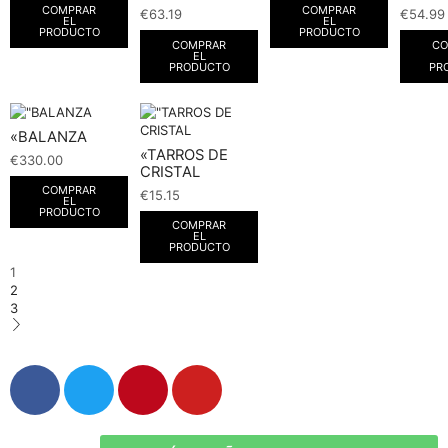
COMPRAR
COMPRAR
€
63.19
€
54.99
EL
EL
PRODUCTO
PRODUCTO
COMPRAR
CO
EL
PRODUCTO
PR
«BALANZA
«TARROS DE
€
330.00
CRISTAL
COMPRAR
€
15.15
EL
PRODUCTO
COMPRAR
EL
PRODUCTO
1
2
3