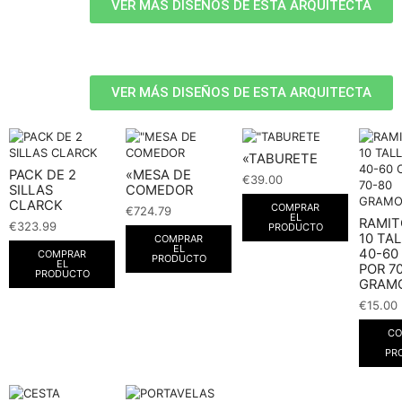
VER MÁS DISEÑOS DE ESTA ARQUITECTA
VER MÁS DISEÑOS DE ESTA ARQUITECTA
«TABURETE
PACK DE 2
«MESA DE
€
39.00
SILLAS
COMEDOR
CLARCK
COMPRAR
€
724.79
EL
RAMIT
€
323.99
PRODUCTO
10 TA
COMPRAR
EL
40-60
COMPRAR
PRODUCTO
EL
POR 7
PRODUCTO
GRAMO
€
15.00
CO
PR