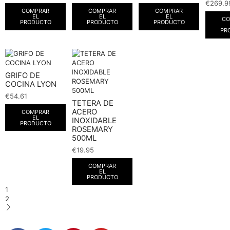
€
269.9
COMPRAR
COMPRAR
COMPRAR
EL
EL
EL
CO
PRODUCTO
PRODUCTO
PRODUCTO
PR
GRIFO DE
COCINA LYON
€
54.61
TETERA DE
ACERO
COMPRAR
EL
INOXIDABLE
PRODUCTO
ROSEMARY
500ML
€
19.95
COMPRAR
EL
PRODUCTO
1
2