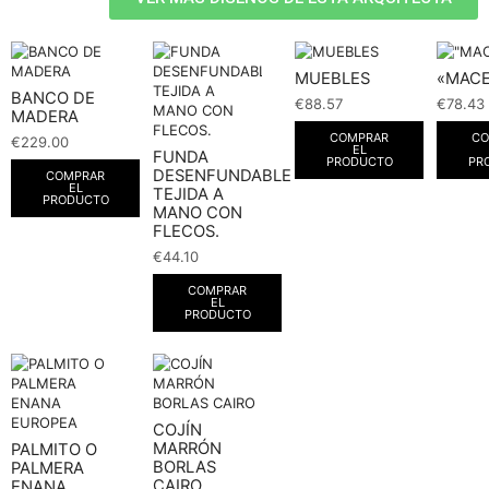
MUEBLES
«MAC
BANCO DE
€
88.57
€
78.43
MADERA
COMPRAR
CO
€
229.00
EL
FUNDA
PRODUCTO
PR
DESENFUNDABLE
COMPRAR
EL
TEJIDA A
PRODUCTO
MANO CON
FLECOS.
€
44.10
COMPRAR
EL
PRODUCTO
COJÍN
MARRÓN
PALMITO O
BORLAS
PALMERA
CAIRO
ENANA