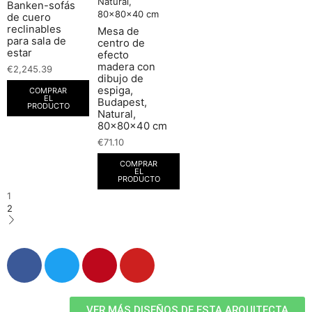
Banken-sofás
de cuero
reclinables
Mesa de
para sala de
centro de
estar
efecto
madera con
€
2,245.39
dibujo de
espiga,
COMPRAR
EL
Budapest,
PRODUCTO
Natural,
80x80x40 cm
€
71.10
COMPRAR
EL
PRODUCTO
1
2
VER MÁS DISEÑOS DE ESTA ARQUITECTA