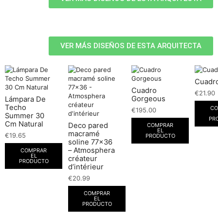
VER MÁS DISEÑOS DE ESTA ARQUITECTA
Cuadro
Cuadro
€
21.90
Gorgeous
Lámpara De
Techo
CO
€
195.00
Summer 30
PR
Cm Natural
Deco pared
COMPRAR
EL
macramé
€
19.65
PRODUCTO
soline 77×36
– Atmosphera
COMPRAR
EL
créateur
PRODUCTO
d’intérieur
€
20.99
COMPRAR
EL
PRODUCTO