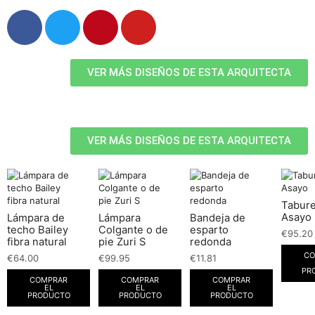
VER MÁS DISEÑOS DE ESTA ARQUITECTA
VER MÁS DISEÑOS DE ESTA ARQUITECTA
Tabure
Asayo
Lámpara de
Lámpara
Bandeja de
techo Bailey
Colgante o de
esparto
€
95.20
fibra natural
pie Zuri S
redonda
CO
€
64.00
€
99.95
€
11.81
PR
COMPRAR
COMPRAR
COMPRAR
EL
EL
EL
PRODUCTO
PRODUCTO
PRODUCTO