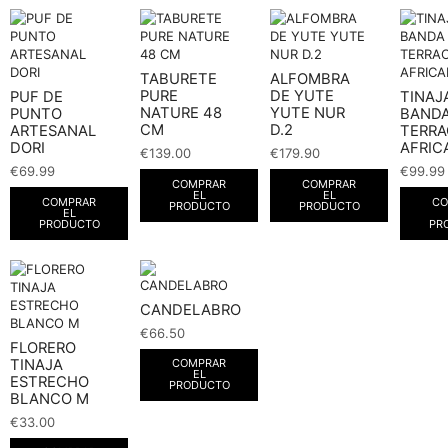
TABURETE
ALFOMBRA
PURE
DE YUTE
PUF DE
TINAJ
NATURE 48
YUTE NUR
PUNTO
BAND
CM
D.2
ARTESANAL
TERR
DORI
AFRIC
€
139.00
€
179.90
€
69.99
€
99.99
COMPRAR
COMPRAR
EL
EL
COMPRAR
CO
PRODUCTO
PRODUCTO
EL
PRODUCTO
PR
CANDELABRO
€
66.50
FLORERO
TINAJA
COMPRAR
EL
ESTRECHO
PRODUCTO
BLANCO M
€
33.00