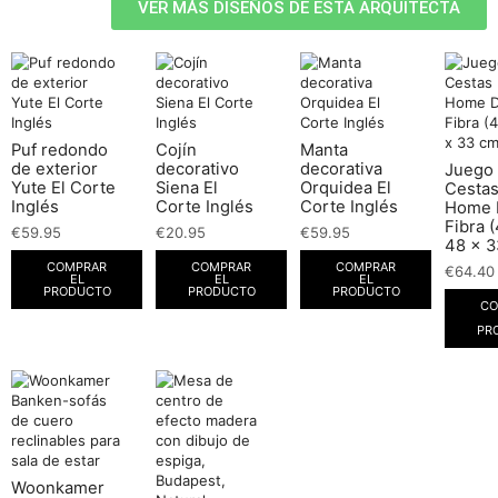
VER MÁS DISEÑOS DE ESTA ARQUITECTA
Puf redondo
Cojín
Manta
de exterior
decorativo
decorativa
Juego
Yute El Corte
Siena El
Orquidea El
Cesta
Inglés
Corte Inglés
Corte Inglés
Home 
Fibra 
€
59.95
€
20.95
€
59.95
48 x 3
COMPRAR
COMPRAR
COMPRAR
€
64.40
EL
EL
EL
PRODUCTO
PRODUCTO
PRODUCTO
CO
PR
Woonkamer