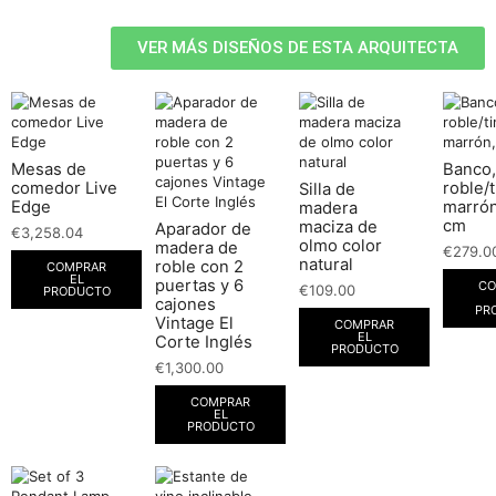
VER MÁS DISEÑOS DE ESTA ARQUITECTA
Mesas de
Banco,
comedor Live
roble/t
Silla de
Edge
marrón
madera
cm
maciza de
Aparador de
€
3,258.04
olmo color
madera de
€
279.0
natural
roble con 2
COMPRAR
EL
puertas y 6
CO
€
109.00
PRODUCTO
cajones
PR
Vintage El
COMPRAR
EL
Corte Inglés
PRODUCTO
€
1,300.00
COMPRAR
EL
PRODUCTO