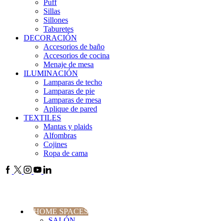
Puff
Sillas
Sillones
Taburetes
DECORACIÓN
Accesorios de baño
Accesorios de cocina
Menaje de mesa
ILUMINACIÓN
Lamparas de techo
Lamparas de pie
Lamparas de mesa
Aplique de pared
TEXTILES
Mantas y plaids
Alfombras
Cojines
Ropa de cama
HOME SPACES
SALÓN