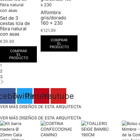
Alfombra
gris/dorado
Set de 3
160 x 230
cestas Icia de
fibra natural
€
121.99
con asas
COMPRAR
€
39.99
EL
PRODUCTO
COMPRAR
EL
PRODUCTO
1
2
3
cebook
Twitter
Pinterest
Youtube
VER MÁS DISEÑOS DE ESTA ARQUITECTA
VER MÁS DISEÑOS DE ESTA ARQUITECTA