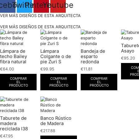
cebook
Twitter
Pinterest
Youtube
VER MÁS DISEÑOS DE ESTA ARQUITECTA
VER MÁS DISEÑOS DE ESTA ARQUITECTA
Taburet
Asayo
Lámpara de
Lámpara
Bandeja de
techo Bailey
Colgante o de
esparto
€
95.20
fibra natural
pie Zuri S
redonda
COM
€
64.00
€
99.95
€
11.81
PRO
COMPRAR
COMPRAR
COMPRAR
EL
EL
EL
PRODUCTO
PRODUCTO
PRODUCTO
Taburete de
Banco Rústico
madera
de Madera
reciclada l38
€
217.88
€
47.95