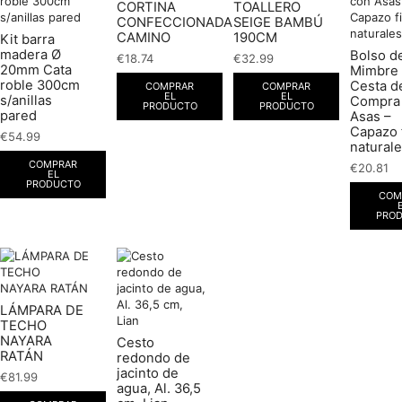
CORTINA
TOALLERO
CONFECCIONADA
SEIGE BAMBÚ
CAMINO
190CM
Kit barra
madera Ø
Bolso d
€
18.74
€
32.99
20mm Cata
Mimbre 
roble 300cm
Cesta de
COMPRAR
COMPRAR
EL
EL
s/anillas
Compra
PRODUCTO
PRODUCTO
pared
Asas –
Capazo 
€
54.99
natural
COMPRAR
€
20.81
EL
PRODUCTO
COM
PRO
LÁMPARA DE
TECHO
NAYARA
Cesto
RATÁN
redondo de
jacinto de
€
81.99
agua, Al. 36,5