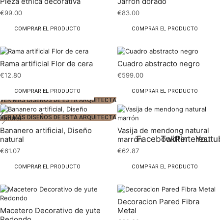
Pieza etnica decorativa
Jarron dorado
€
99.00
€
83.00
COMPRAR EL PRODUCTO
COMPRAR EL PRODUCTO
Rama artificial Flor de cera
Cuadro abstracto negro
€
12.80
€
599.00
COMPRAR EL PRODUCTO
COMPRAR EL PRODUCTO
VER MÁS DISEÑOS DE ESTA ARQUITECTA
1
2
VER MÁS DISEÑOS DE ESTA ARQUITECTA
Bananero artificial, Diseño
Vasija de mendong natural
Facebook
Twitter
Pinterest
Youtu
natural
marrón
€
61.07
€
62.87
COMPRAR EL PRODUCTO
COMPRAR EL PRODUCTO
Decoracion Pared Fibra
Macetero Decorativo de yute
Metal
Redondo