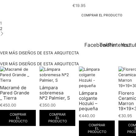
€
19.95
COMPRAR EL PRODUCTO
1
2
Facebook
Twitter
Pinterest
Youtu
VER MÁS DISEÑOS DE ESTA ARQUITECTA
VER MÁS DISEÑOS DE ESTA ARQUITECTA
Macramé de
Lámpara
Pared Grande
sobremesa
Lámpara
Florero
_ Tierra
Nº2 Palmier, S
colgante
Cerami
Hozuki –
Marron
€
450.00
€
350.00
pequeña
19x19x
COMPRAR
COMPRAR
€
440.00
€
30.95
EL
EL
PRODUCTO
PRODUCTO
COMPRAR
COM
EL
PRODUCTO
PRO