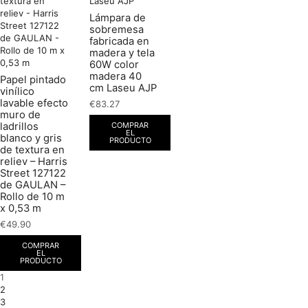
Lámpara de
sobremesa
fabricada en
madera y tela
60W color
madera 40
Papel pintado
cm Laseu AJP
vinílico
lavable efecto
€
83.27
muro de
COMPRAR
ladrillos
EL
blanco y gris
PRODUCTO
de textura en
reliev – Harris
Street 127122
de GAULAN –
Rollo de 10 m
x 0,53 m
€
49.90
COMPRAR
EL
PRODUCTO
1
2
3