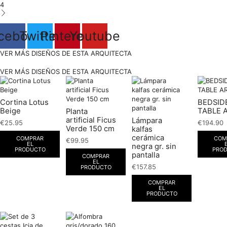
4
cebook
Twitter
Pinterest
Youtube
VER MÁS DISEÑOS DE ESTA ARQUITECTA
VER MÁS DISEÑOS DE ESTA ARQUITECTA
Cortina Lotus
BEDSID
Beige
TABLE 
Planta
artificial Ficus
Lámpara
€
25.95
€
194.90
Verde 150 cm
kalfas
cerámica
COMPRAR
COM
€
99.95
EL
negra gr. sin
PRODUCTO
PRO
pantalla
COMPRAR
EL
€
157.85
PRODUCTO
COMPRAR
EL
PRODUCTO