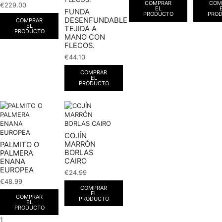
COMPRAR
COM
€
229.00
EL
FUNDA
PRODUCTO
PRO
DESENFUNDABLE
COMPRAR
EL
TEJIDA A
PRODUCTO
MANO CON
FLECOS.
€
44.10
COMPRAR
EL
PRODUCTO
COJÍN
MARRÓN
PALMITO O
BORLAS
PALMERA
CAIRO
ENANA
EUROPEA
€
24.99
€
48.99
COMPRAR
EL
COMPRAR
PRODUCTO
EL
PRODUCTO
1