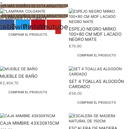
2
VER MÁS DISEÑOS DE ESTA ARQUITECTA
3
VER MÁS DISEÑOS DE ESTA ARQUITECTA
«LAMPARA COLGANTE
cebook
Twitter
Pinterest
Youtube
€
79.90
ESPEJO NEGRO MIRKO
100×80 CM MDF LACADO
COMPRAR EL PRODUCTO
NEGRO MATE
€
79.90
COMPRAR EL PRODUCTO
MUEBLE DE BAÑO
SET 4 TOALLAS ALGODÓN
€
2,404.70
CARDADO
COMPRAR EL PRODUCTO
€
56.00
COMPRAR EL PRODUCTO
CAJA MIMBRE 43X30X15CM
ESCALERA DE MADERA