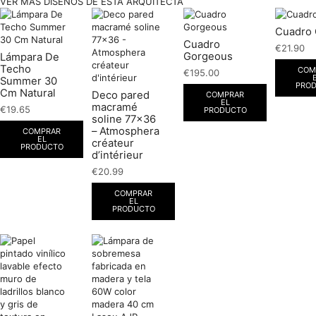
VER MÁS DISEÑOS DE ESTA ARQUITECTA
Cuadro 
Cuadro
€
21.90
Gorgeous
Lámpara De
Techo
COM
€
195.00
Summer 30
PRO
Cm Natural
Deco pared
COMPRAR
EL
macramé
€
19.65
PRODUCTO
soline 77×36
– Atmosphera
COMPRAR
EL
créateur
PRODUCTO
d’intérieur
€
20.99
COMPRAR
EL
PRODUCTO