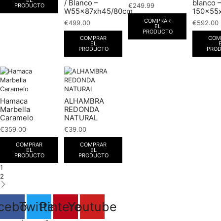
EL
/ Blanco –
blanco –
€
249.99
PRODUCTO
W55x87xh45/80cm
150x55
COMPRAR
€
499.00
€
592.00
EL
PRODUCTO
COMPRAR
COM
EL
PRODUCTO
PRO
Hamaca
ALHAMBRA
Marbella
REDONDA
Caramelo
NATURAL
€
359.00
€
39.00
COMPRAR
COMPRAR
EL
EL
PRODUCTO
PRODUCTO
1
2
cebook
Twitter
Pinterest
Youtube