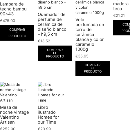
madera
Lampara de
teca
techo bambu
90×43
Quemador de
€
21.21
perfume de
Vela
€
475.00
cerámica de
perfumada en
COM
diseño blanco
tarro de
COMPRAR
PRO
EL
– h9,5 cm
cerámica
PRODUCTO
blanca y color
€
13.52
caramelo
1000g
COMPRAR
EL
€
35.95
PRODUCTO
COMPRAR
EL
PRODUCTO
Mesa de
Libro
noche vintage
ilustrado
Valentino
Homes for
Artisan
our Time
€
252.00
€
23.99