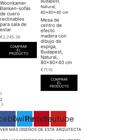
Woonkamer
Banken-sofás
de cuero
reclinables
Mesa de
para sala de
centro de
estar
efecto
madera con
€
2,245.39
dibujo de
espiga,
COMPRAR
EL
Budapest,
PRODUCTO
Natural,
80x80x40 cm
€
71.10
COMPRAR
EL
PRODUCTO
1
2
cebook
Twitter
Pinterest
Youtube
VER MÁS DISEÑOS DE ESTA ARQUITECTA