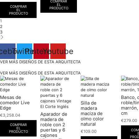
COMPRAR
EL
COMPRAR
PRODUCTO
EL
PRODUCTO
1
2
3
cebook
Twitter
Pinterest
Youtube
VER MÁS DISEÑOS DE ESTA ARQUITECTA
VER MÁS DISEÑOS DE ESTA ARQUITECTA
Mesas de
Banco, 
comedor Live
roble/ti
Silla de
Edge
marrón,
madera
cm
maciza de
Aparador de
€
3,258.04
olmo color
madera de
€
279.00
natural
roble con 2
COMPRAR
EL
puertas y 6
COM
€
109.00
PRODUCTO
cajones
PRO