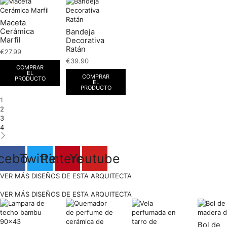
Maceta
Cerámica
Bandeja
Marfil
Decorativa
Ratán
€
27.99
€
39.90
COMPRAR
EL
COMPRAR
PRODUCTO
EL
PRODUCTO
1
2
3
4
cebook
Twitter
Pinterest
Youtube
VER MÁS DISEÑOS DE ESTA ARQUITECTA
VER MÁS DISEÑOS DE ESTA ARQUITECTA
Bol de