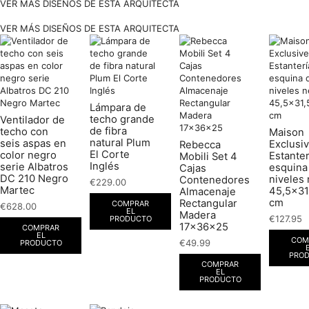
VER MÁS DISEÑOS DE ESTA ARQUITECTA
VER MÁS DISEÑOS DE ESTA ARQUITECTA
Lámpara de
techo grande
Ventilador de
de fibra
techo con
Maison
natural Plum
seis aspas en
Exclusiv
Rebecca
El Corte
color negro
Estanter
Mobili Set 4
Inglés
serie Albatros
esquina
Cajas
DC 210 Negro
niveles
Contenedores
€
229.00
Martec
45,5×31
Almacenaje
cm
Rectangular
COMPRAR
€
628.00
EL
Madera
€
127.95
PRODUCTO
17x36x25
COMPRAR
EL
COM
€
49.99
PRODUCTO
PRO
COMPRAR
EL
PRODUCTO