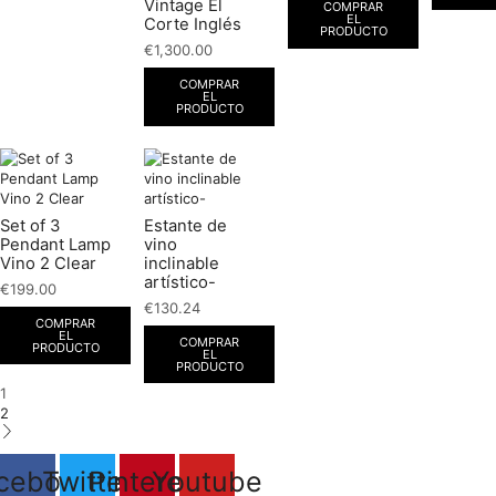
Vintage El
COMPRAR
EL
Corte Inglés
PRODUCTO
€
1,300.00
COMPRAR
EL
PRODUCTO
Set of 3
Estante de
Pendant Lamp
vino
Vino 2 Clear
inclinable
artístico-
€
199.00
€
130.24
COMPRAR
EL
COMPRAR
PRODUCTO
EL
PRODUCTO
1
2
cebook
Twitter
Pinterest
Youtube