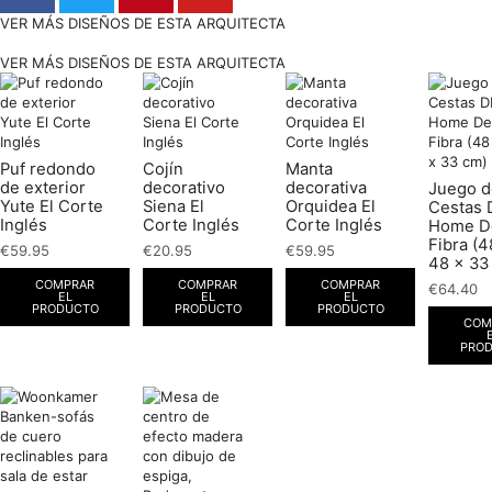
VER MÁS DISEÑOS DE ESTA ARQUITECTA
VER MÁS DISEÑOS DE ESTA ARQUITECTA
Puf redondo
Cojín
Manta
de exterior
decorativo
decorativa
Juego d
Yute El Corte
Siena El
Orquidea El
Cestas
Inglés
Corte Inglés
Corte Inglés
Home D
Fibra (4
€
59.95
€
20.95
€
59.95
48 x 33
COMPRAR
COMPRAR
COMPRAR
€
64.40
EL
EL
EL
PRODUCTO
PRODUCTO
PRODUCTO
COM
PRO