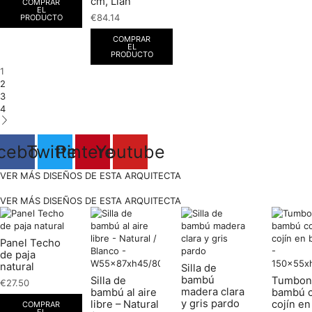
cm, Lian
COMPRAR
EL
€
84.14
PRODUCTO
COMPRAR
EL
PRODUCTO
1
2
3
4
cebook
Twitter
Pinterest
Youtube
VER MÁS DISEÑOS DE ESTA ARQUITECTA
VER MÁS DISEÑOS DE ESTA ARQUITECTA
Panel Techo
de paja
natural
Silla de
bambú
Silla de
Tumbon
€
27.50
madera clara
bambú al aire
bambú 
y gris pardo
libre – Natural
cojín en
COMPRAR