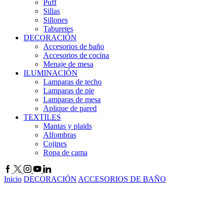
Puff
Sillas
Sillones
Taburetes
DECORACIÓN
Accesorios de baño
Accesorios de cocina
Menaje de mesa
ILUMINACIÓN
Lamparas de techo
Lamparas de pie
Lamparas de mesa
Aplique de pared
TEXTILES
Mantas y plaids
Alfombras
Cojines
Ropa de cama
Inicio
DECORACIÓN
ACCESORIOS DE BAÑO