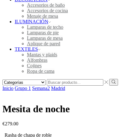
Accesorios de baño
Accesorios de cocina
Menaje de mesa
ILUMINACIÓN
Lamparas de techo
Lamparas de pie
Lamparas de mesa
Aplique de pared
TEXTILES
Mantas y plaids
Alfombras
Cojines
Ropa de cama
Inicio
Grupo 1
Semana2
Madrid
Mesita de noche
€
279.00
Rasha de chapa de roble