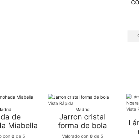
co
Vista Rápida
Vista 
adrid
Madrid
nda de
Jarron cristal
Lá
a Miabella
forma de bola
o con
0
de 5
Valorado con
0
de 5