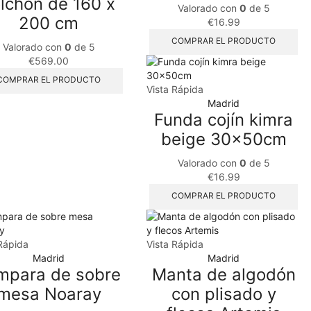
lchón de 160 x
Valorado con
0
de 5
200 cm
€
16.99
COMPRAR EL PRODUCTO
Valorado con
0
de 5
€
569.00
COMPRAR EL PRODUCTO
Vista Rápida
Madrid
Funda cojín kimra
beige 30x50cm
Valorado con
0
de 5
€
16.99
COMPRAR EL PRODUCTO
Rápida
Vista Rápida
Madrid
Madrid
mpara de sobre
Manta de algodón
mesa Noaray
con plisado y