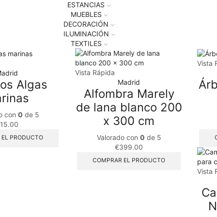
ESTANCIAS
MUEBLES
DECORACIÓN
ILUMINACIÓN
TEXTILES
Vista 
Vista Rápida
adrid
tos Algas
Árb
Madrid
Alfombra Marely
rinas
de lana blanco 200
o con
0
de 5
x 300 cm
15.00
Valorado con
0
de 5
 EL PRODUCTO
€
399.00
COMPRAR EL PRODUCTO
Vista 
Ca
N