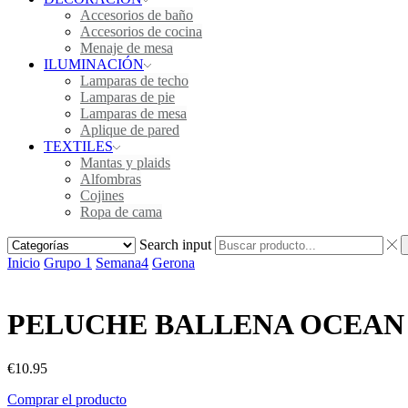
Accesorios de baño
Accesorios de cocina
Menaje de mesa
ILUMINACIÓN
Lamparas de techo
Lamparas de pie
Lamparas de mesa
Aplique de pared
TEXTILES
Mantas y plaids
Alfombras
Cojines
Ropa de cama
Search input
Inicio
Grupo 1
Semana4
Gerona
PELUCHE BALLENA OCEAN
€
10.95
Comprar el producto