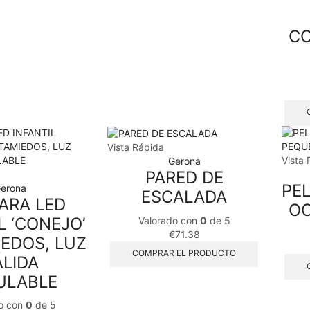
CO
Vista Rápida
Vista 
Gerona
PARED DE
PE
erona
ESCALADA
ARA LED
OC
L ‘CONEJO’
Valorado con
0
de 5
€
71.38
IEDOS, LUZ
COMPRAR EL PRODUCTO
LIDA
ULABLE
o con
0
de 5