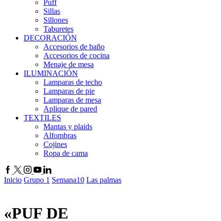
Puff
Sillas
Sillones
Taburetes
DECORACIÓN
Accesorios de baño
Accesorios de cocina
Menaje de mesa
ILUMINACIÓN
Lamparas de techo
Lamparas de pie
Lamparas de mesa
Aplique de pared
TEXTILES
Mantas y plaids
Alfombras
Cojines
Ropa de cama
Inicio
Grupo 1
Semana10
Las palmas
«PUF DE