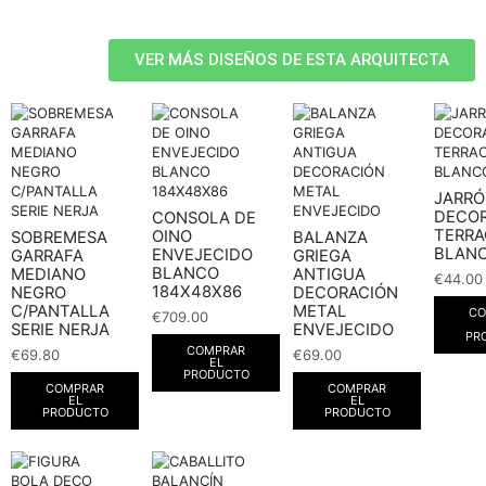
VER MÁS DISEÑOS DE ESTA ARQUITECTA
JARR
DECOR
CONSOLA DE
TERR
OINO
SOBREMESA
BALANZA
BLAN
ENVEJECIDO
GARRAFA
GRIEGA
BLANCO
MEDIANO
ANTIGUA
€
44.00
184X48X86
NEGRO
DECORACIÓN
C/PANTALLA
METAL
CO
€
709.00
SERIE NERJA
ENVEJECIDO
PR
COMPRAR
€
69.80
€
69.00
EL
PRODUCTO
COMPRAR
COMPRAR
EL
EL
PRODUCTO
PRODUCTO