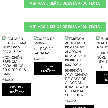
VER MÁS DISEÑOS DE ESTA ARQUITECTA
VER MÁS DISEÑOS DE ESTA ARQUITECTA
«JUEGO DE
SÁBANAS
FUND
NÓRDI
«COLCHÓN
€
32.40
INFAN
ESENCIAL
PARA NIÑOS
COMPRAR
€
34.99
EL
80 X 200 X 16
EDREDÓN
PRODUCTO
CM»
ACOLCHADO
CO
DE GASA DE
€
189.99
PR
ALGODÓN,
KUMLA. AZUL
COMPRAR
EL
DE PRUSIA
PRODUCTO
90X190CM
€
53.29