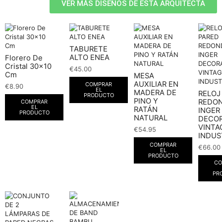
VER MÁS DISEÑOS DE ESTA ARQUITECTA
TABURETE
ALTO ENEA
Florero De
Cristal 30×10
€
45.00
Cm
MESA
AUXILIAR EN
COMPRAR
€
8.90
EL
MADERA DE
RELOJ
PRODUCTO
PINO Y
REDO
COMPRAR
EL
RATÁN
INGER
PRODUCTO
NATURAL
DECO
VINTA
€
54.95
INDUS
COMPRAR
€
66.00
EL
PRODUCTO
CO
PR