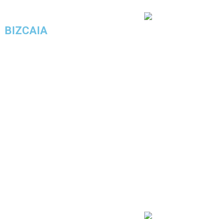
3.7/5 - (4 votos)
BIZCAIA
COMPRAR ESTE LOOK
3.6/5 - (7 votos)