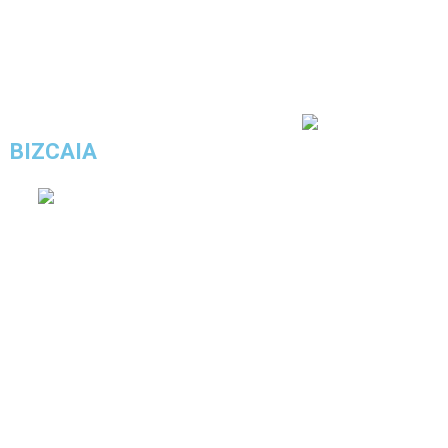
4.5/5 - (13 votos)
BIZCAIA
COMPRAR ESTE LOOK