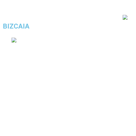
Aun no tenemos votos revision
BIZCAIA