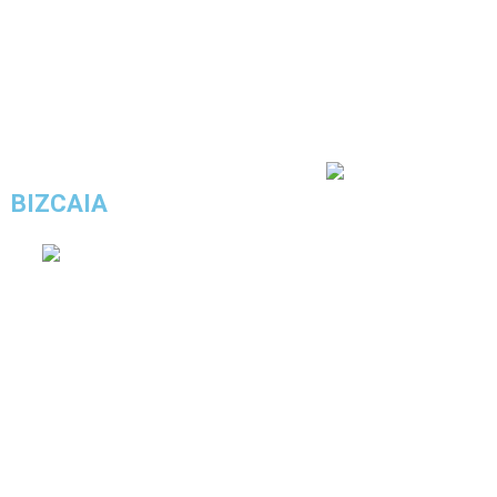
4.7/5 - (6 votos)
BIZCAIA