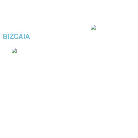
4.3/5 - (9 votos)
BIZCAIA