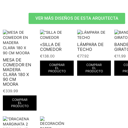
VER MÁS DISEÑOS DE ESTA ARQUITECTA
«SILLA DE
LÁMPARA DE
BAND
COMEDOR
TECHO
GIRAT
€
138.00
€
77.92
€
11.99
MESA DE
COMEDOR EN
COMPRAR
COMPRAR
CO
EL
EL
MADERA
PRODUCTO
PRODUCTO
PR
CLARA 180 X
90 CM
MOORA
€
339.99
COMPRAR
EL
PRODUCTO