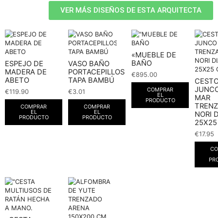
VER MÁS DISEÑOS DE ESTA ARQUITECTA
«MUEBLE DE
BAÑO
ESPEJO DE
VASO BAÑO
MADERA DE
PORTACEPILLOS
€
895.00
ABETO
TAPA BAMBÚ
CESTO
JUNCO
COMPRAR
€
119.90
€
3.01
EL
MAR
PRODUCTO
TREN
COMPRAR
COMPRAR
EL
EL
NORI 
PRODUCTO
PRODUCTO
25X25
€
17.95
CO
PR