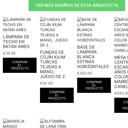
VER MÁS DISEÑOS DE ESTA ARQUITECTA
LÁMPARA DE
TECHO EN
RATÁN ARIES
BASE DE
LÁMPARA
FUNDAS DE
€
39.95
BLANCA
COJÍN KILIM
MESA 
ESTRIAS
TURCAS
CENT
COMPRAR
EL
HORIZONTALES
TEJIDAS A
ESCAN
PRODUCTO
MANO,.
AÑOS 
€
450.00
JUEGO DE 2.
COLO
MARRÓ
COMPRAR
€
92.00
EL
CANE
PRODUCTO
COMPRAR
€
443.0
EL
PRODUCTO
CO
PR