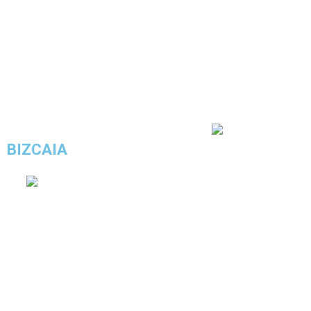
COMPRAR ESTE LOOK
4.6/5 - (25 votos)
BIZCAIA