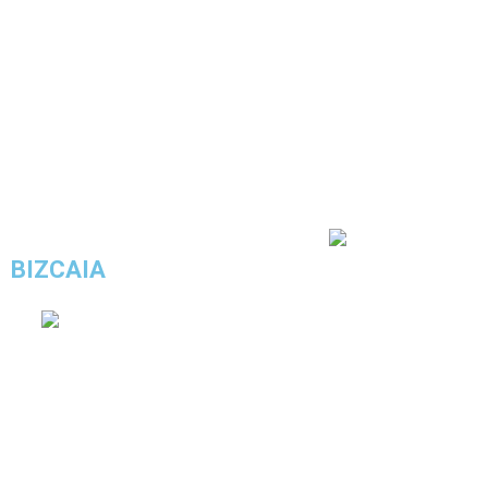
COMPRAR ESTE LOOK
4.6/5 - (18 votos)
BIZCAIA