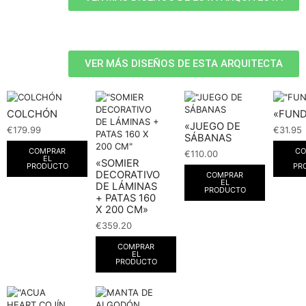
VER MÁS DISEÑOS DE ESTA ARQUITECTA
COLCHÓN
«FUN
«JUEGO DE
€
179.99
€
31.95
SÁBANAS
COMPRAR
CO
€
110.00
EL
«SOMIER
PRODUCTO
PR
DECORATIVO
COMPRAR
EL
DE LÁMINAS
PRODUCTO
+ PATAS 160
X 200 CM»
€
359.20
COMPRAR
EL
PRODUCTO