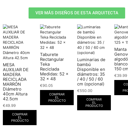
VER MÁS DISEÑOS DE ESTA ARQUITECTA
Manta
Genov
Taburete
algod
Rectangular
Luminarias de
blanco
Teka
bambú
MESA
150 c
Reciclada
Disponible en
AUXILIAR DE
Medidas: 52 x
diámetros: 35
MADERA
€
39.99
32 x 48
/ 40 / 50 / 60
RECICLADA
cm (opcional)
MARRÓN
CO
€
90.05
Diámetro
€
550.00
PR
40cm Altura
COMPRAR
EL
42.5cm
COMPRAR
PRODUCTO
EL
€
49.99
PRODUCTO
COMPRAR
EL
PRODUCTO