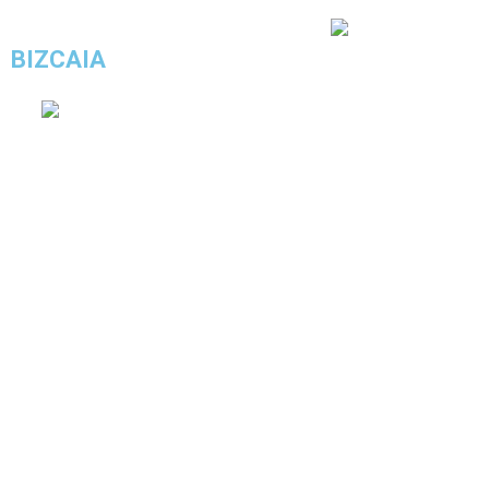
3.6/5 - (12 votos)
BIZCAIA
COMPRAR ESTE LOOK