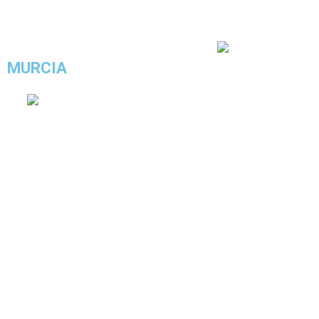
COMPRAR ESTE LOOK
4.5/5 - (22 votos)
MURCIA