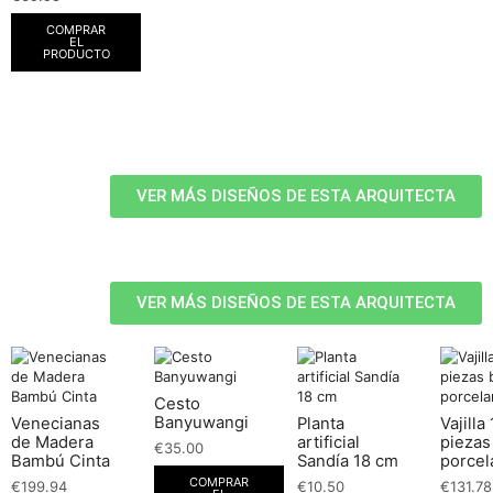
COMPRAR
EL
PRODUCTO
VER MÁS DISEÑOS DE ESTA ARQUITECTA
VER MÁS DISEÑOS DE ESTA ARQUITECTA
Cesto
Banyuwangi
Venecianas
Planta
Vajilla
de Madera
artificial
piezas
€
35.00
Bambú Cinta
Sandía 18 cm
porcel
COMPRAR
€
199.94
€
10.50
€
131.78