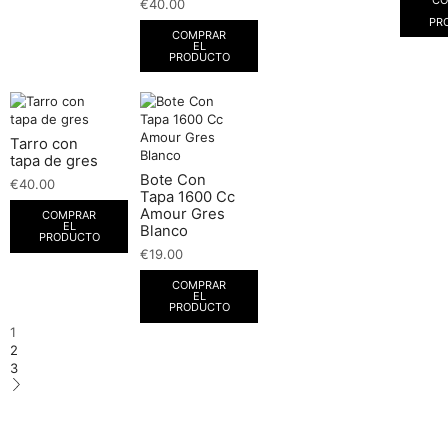
€
40.00
PR
COMPRAR
EL
PRODUCTO
Tarro con
tapa de gres
Bote Con
€
40.00
Tapa 1600 Cc
Amour Gres
COMPRAR
EL
Blanco
PRODUCTO
€
19.00
COMPRAR
EL
PRODUCTO
1
2
3