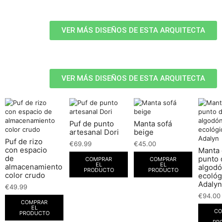
VER MÁS DISEÑOS DE ESTA ARQUITECTA
VER MÁS DISEÑOS DE ESTA ARQUITECTA
Puf de punto
Manta sofá
artesanal Dori
beige
Puf de rizo
€
69.99
€
45.00
con espacio
Manta
de
punto 
COMPRAR
COMPRAR
EL
EL
almacenamiento
algod
PRODUCTO
PRODUCTO
color crudo
ecológ
Adalyn
€
49.99
€
94.00
COMPRAR
EL
CO
PRODUCTO
PR