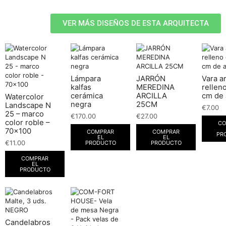
VER MÁS DISEÑOS DE ESTA ARQUITECTA
Lámpara
JARRÓN
Vara ar
kalfas
MEREDINA
rellen
cerámica
ARCILLA
cm de 
Watercolor
negra
25CM
Landscape N
€
7.00
25 – marco
€
170.00
€
27.00
color roble –
CO
70×100
COMPRAR
COMPRAR
PR
EL
EL
€
11.00
PRODUCTO
PRODUCTO
COMPRAR
EL
PRODUCTO
Candelabros