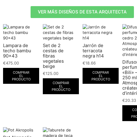
VER MÁS DISEÑOS DE ESTA ARQUITECTA
Lampara de
Set de 2
Jarrón de
techo bambu
cestas de
terracota
90×43
fibras
negra h14
vegetales
Difuso
€
475.00
€
18.66
beige
perfu
«Bili» 
COMPRAR
COMPRAR
€
125.00
EL
EL
250 ml
PRODUCTO
PRODUCTO
Atmos
COMPRAR
EL
créate
PRODUCTO
d’intér
€
20.33
CO
PR