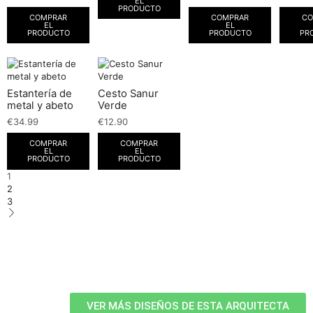
EL
PRODUCTO
COMPRAR
COMPRAR
CO
EL
EL
PRODUCTO
PRODUCTO
PR
Estantería de
Cesto Sanur
metal y abeto
Verde
€
34.99
€
12.90
COMPRAR
COMPRAR
EL
EL
PRODUCTO
PRODUCTO
1
2
3
VER MÁS DISEÑOS DE ESTA ARQUITECTA