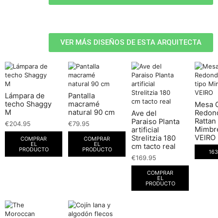
VER MÁS DISEÑOS DE ESTA ARQUITECTA
Lámpara de
Pantalla
techo Shaggy
macramé
Mesa 
M
natural 90 cm
Redon
Ave del
Rattan 
Paraiso Planta
€
204.95
€
79.95
Mimbr
artificial
VEIRO
Strelitzia 180
COMPRAR
COMPRAR
EL
EL
cm tacto real
PRODUCTO
PRODUCTO
163
€
169.95
COMPRAR
EL
PRODUCTO