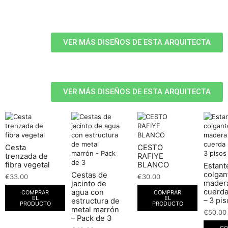
VER MÁS DISEÑOS DE ESTA ARQUITECTA
VER MÁS DISEÑOS DE ESTA ARQUITECTA
Cesta
CESTO
trenzada de
RAFIYE
fibra vegetal
BLANCO
Estant
colgan
Cestas de
€
33.00
€
30.00
mader
jacinto de
cuerda
agua con
COMPRAR
COMPRAR
EL
EL
– 3 pi
estructura de
PRODUCTO
PRODUCTO
metal marrón
€
50.00
– Pack de 3
CO