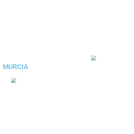
4.5/5 - (26 votos)
MURCIA
COMPRAR ESTE LOOK