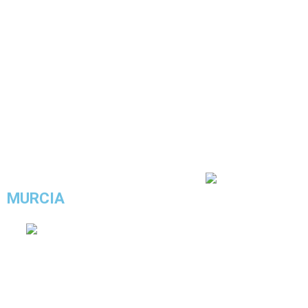
COMPRAR ESTE LOOK
4.4/5 - (11 votos)
MURCIA