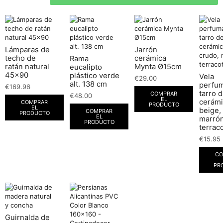
Lámparas de
Jarrón
techo de
cerámica
Rama
ratán natural
Mynta Ø15cm
eucalipto
45×90
plástico verde
Vela
€
29.00
alt. 138 cm
perfu
€
169.96
tarro 
COMPRAR
€
48.00
EL
cerámi
COMPRAR
PRODUCTO
EL
beige,
COMPRAR
PRODUCTO
EL
marrón
PRODUCTO
terrac
€
15.95
CO
PR
Guirnalda de