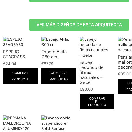
VER MÁS DISEÑOS DE ESTA ARQUITECTA
ESPEJO
Espejo Akila.
SEAGRASS
Ø60 cm.
Persia
mallor
Espejo
€
24.04
€
87.79
decora
redondo de
fibras
COMPRAR
COMPRAR
€
35.00
EL
EL
naturales –
PRODUCTO
PRODUCTO
Gebe
CO
€
86.00
PR
COMPRAR
EL
PRODUCTO