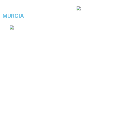
4.4/5 - (17 votos)
MURCIA
COMPRAR ESTE LOOK