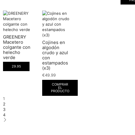
GREENERY
Macetero
Cojines en
colgante con
algodón
helecho
crudo y azul
verde
con
estampados
29.95
(x3)
€
49.99
COMPRAR
EL
PRODUCTO
1
2
3
4