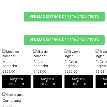
VER MÁS DISEÑOS DE ESTA ARQUITECTA
VER MÁS DISEÑOS DE ESTA ARQUITECTA
Mesa de
Silla de
El Corte
El Cor
comedor
comedor
Inglés
Inglés
€
359.00
€
462.00
€
995.00
€
3.98
COMPRAR
COMPRAR
COMPRAR
CO
EL
EL
EL
PRODUCTO
PRODUCTO
PRODUCTO
PR
Conforama
€
69.95