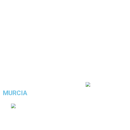
COMPRAR ESTE LOOK
4.5/5 - (8 votos)
MURCIA