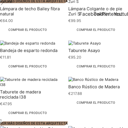
VER MÁS DISEÑOS DE ESTA ARQUITECTA
Lámpara de techo Bailey fibra
Lámpara Colgante o de pie
Facebook
Twitter
Pinterest
Youtu
natural
Zuri S
€
64.00
€
99.95
COMPRAR EL PRODUCTO
COMPRAR EL PRODUCTO
Bandeja de esparto redonda
Taburete Asayo
€
11.81
€
95.20
COMPRAR EL PRODUCTO
COMPRAR EL PRODUCTO
Banco Rústico de Madera
Taburete de madera
€
217.88
reciclada l38
COMPRAR EL PRODUCTO
€
47.95
COMPRAR EL PRODUCTO
1
VER MÁS DISEÑOS DE ESTA ARQUITECTA
2