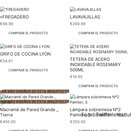
«FREGADERO
LAVAVAJILLAS
€
99.99
€
269.99
COMPRAR EL PRODUCTO
COMPRAR EL PRODUCTO
GRIFO DE COCINA LYON
TETERA DE ACERO
€
54.61
INOXIDABLE ROSEMARY
500ML
COMPRAR EL PRODUCTO
€
19.95
COMPRAR EL PRODUCTO
VER MÁS DISEÑOS DE ESTA ARQUITECTA
1
2
VER MÁS DISEÑOS DE ESTA ARQUITECTA
Macramé de Pared Grande _
Lámpara sobremesa Nº2
Facebook
Twitter
Pinterest
Youtu
Tierra
Palmier, S
€
450.00
€
350.00