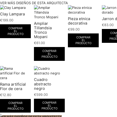
VER MÁS DISEÑOS DE ESTA ARQUITECTA
Clay Lampara
Pieza etnica
Jarron 
€
199.00
decorativa
Ampliar
€
83.00
Tillandsia
COMPRAR
€
99.00
EL
Tronco
COM
PRODUCTO
Mopani
COMPRAR
PRO
EL
€
61.00
PRODUCTO
COMPRAR
EL
PRODUCTO
Cuadro
abstracto
Rama artificial
negro
Flor de cera
€
599.00
€
12.80
COMPRAR
COMPRAR
EL
EL
PRODUCTO
PRODUCTO
1