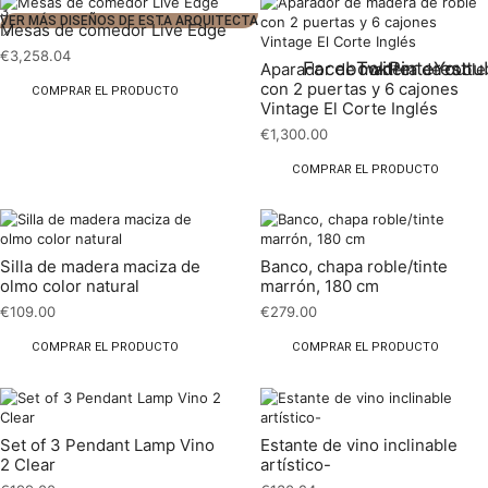
3
VER MÁS DISEÑOS DE ESTA ARQUITECTA
Mesas de comedor Live Edge
€
3,258.04
Facebook
Twitter
Pinterest
Youtu
Aparador de madera de roble
con 2 puertas y 6 cajones
COMPRAR EL PRODUCTO
Vintage El Corte Inglés
€
1,300.00
COMPRAR EL PRODUCTO
Silla de madera maciza de
Banco, chapa roble/tinte
olmo color natural
marrón, 180 cm
€
109.00
€
279.00
COMPRAR EL PRODUCTO
COMPRAR EL PRODUCTO
Set of 3 Pendant Lamp Vino
Estante de vino inclinable
2 Clear
artístico-