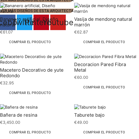
VER MÁS DISEÑOS DE ESTA ARQUITECTA
2
VER MÁS DISEÑOS DE ESTA ARQUITECTA
Bananero artificial, Diseño
Vasija de mendong natural
cebook
Twitter
Pinterest
Youtube
natural
marrón
€
61.07
€
62.87
COMPRAR EL PRODUCTO
COMPRAR EL PRODUCTO
Decoracion Pared Fibra
Macetero Decorativo de yute
Metal
Redondo
€
60.00
€
32.95
COMPRAR EL PRODUCTO
COMPRAR EL PRODUCTO
Bañera de resina
Taburete bajo
€
3,450.00
€
49.00
COMPRAR EL PRODUCTO
COMPRAR EL PRODUCTO