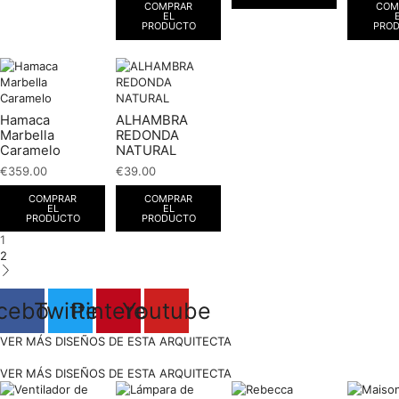
COMPRAR
COM
EL
PRODUCTO
PRO
Hamaca
ALHAMBRA
Marbella
REDONDA
Caramelo
NATURAL
€
359.00
€
39.00
COMPRAR
COMPRAR
EL
EL
PRODUCTO
PRODUCTO
1
2
cebook
Twitter
Pinterest
Youtube
VER MÁS DISEÑOS DE ESTA ARQUITECTA
VER MÁS DISEÑOS DE ESTA ARQUITECTA