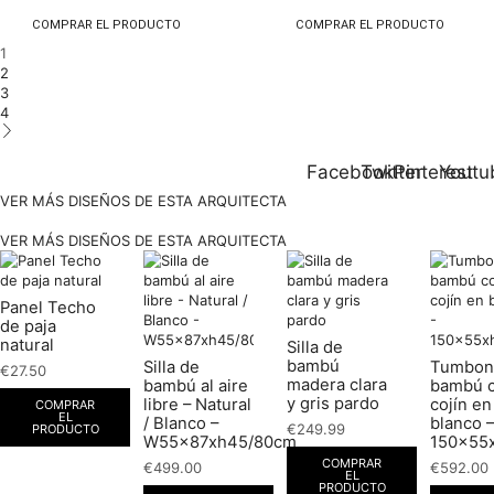
COMPRAR EL PRODUCTO
COMPRAR EL PRODUCTO
1
2
3
4
Facebook
Twitter
Pinterest
Youtu
VER MÁS DISEÑOS DE ESTA ARQUITECTA
VER MÁS DISEÑOS DE ESTA ARQUITECTA
Panel Techo
de paja
natural
Silla de
bambú
Silla de
Tumbon
€
27.50
madera clara
bambú al aire
bambú 
y gris pardo
libre – Natural
cojín en
COMPRAR
EL
/ Blanco –
blanco –
€
249.99
PRODUCTO
W55x87xh45/80cm
150x55
COMPRAR
€
499.00
€
592.00
EL
PRODUCTO