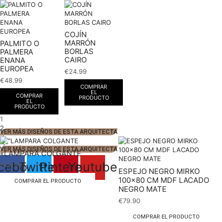
COJÍN
MARRÓN
PALMITO O
BORLAS
PALMERA
CAIRO
ENANA
EUROPEA
€
24.99
€
48.99
COMPRAR
EL
COMPRAR
PRODUCTO
EL
PRODUCTO
1
2
VER MÁS DISEÑOS DE ESTA ARQUITECTA
3
VER MÁS DISEÑOS DE ESTA ARQUITECTA
«LAMPARA COLGANTE
cebook
Twitter
Pinterest
Youtube
€
79.90
ESPEJO NEGRO MIRKO
100×80 CM MDF LACADO
COMPRAR EL PRODUCTO
NEGRO MATE
€
79.90
COMPRAR EL PRODUCTO