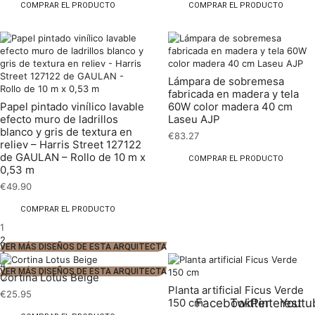
COMPRAR EL PRODUCTO
COMPRAR EL PRODUCTO
Lámpara de sobremesa
fabricada en madera y tela
Papel pintado vinílico lavable
60W color madera 40 cm
efecto muro de ladrillos
Laseu AJP
blanco y gris de textura en
€
83.27
reliev – Harris Street 127122
de GAULAN – Rollo de 10 m x
COMPRAR EL PRODUCTO
0,53 m
€
49.90
COMPRAR EL PRODUCTO
1
2
VER MÁS DISEÑOS DE ESTA ARQUITECTA
3
4
VER MÁS DISEÑOS DE ESTA ARQUITECTA
Cortina Lotus Beige
Planta artificial Ficus Verde
€
25.95
Facebook
Twitter
Pinterest
Youtu
150 cm