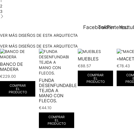
1
2
3
Facebook
Twitter
Pinterest
Youtu
VER MÁS DISEÑOS DE ESTA ARQUITECTA
VER MÁS DISEÑOS DE ESTA ARQUITECTA
MUEBLES
«MACE
BANCO DE
€
88.57
€
78.43
MADERA
COMPRAR
COM
€
229.00
EL
FUNDA
PRODUCTO
PRO
DESENFUNDABLE
COMPRAR
EL
TEJIDA A
PRODUCTO
MANO CON
FLECOS.
€
44.10
COMPRAR
EL
PRODUCTO