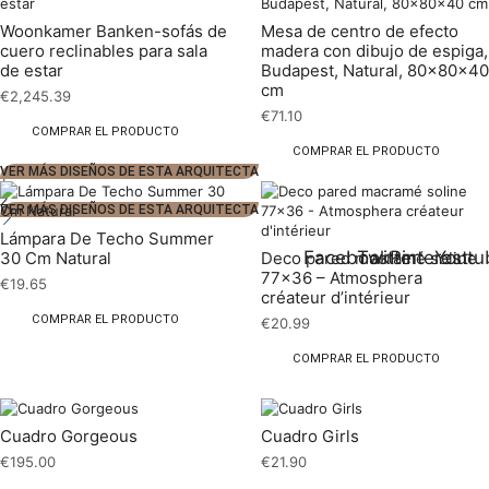
Woonkamer Banken-sofás de
Mesa de centro de efecto
cuero reclinables para sala
madera con dibujo de espiga,
de estar
Budapest, Natural, 80x80x40
cm
€
2,245.39
€
71.10
COMPRAR EL PRODUCTO
COMPRAR EL PRODUCTO
VER MÁS DISEÑOS DE ESTA ARQUITECTA
1
2
VER MÁS DISEÑOS DE ESTA ARQUITECTA
Lámpara De Techo Summer
Facebook
Twitter
Pinterest
Youtu
30 Cm Natural
Deco pared macramé soline
77×36 – Atmosphera
€
19.65
créateur d’intérieur
COMPRAR EL PRODUCTO
€
20.99
COMPRAR EL PRODUCTO
Cuadro Gorgeous
Cuadro Girls
€
195.00
€
21.90