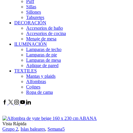
Puff
Sillas
Sillones
Taburetes
DECORACIÓN
Accesorios de baño
Accesorios de cocina
Menaje de mesa
ILUMINACIÓN
Lamparas de techo
Lamparas de pie
Lamparas de mesa
Aplique de pared
TEXTILES
Mantas y plaids
Alfombras
Cojines
Ropa de cama
Vista Rápida
Grupo 2
,
Islas baleares
,
Semana5