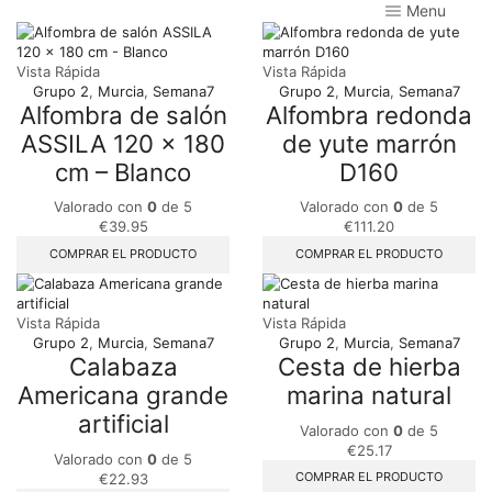
Menu
Vista Rápida
Vista Rápida
Grupo 2
,
Murcia
,
Semana7
Grupo 2
,
Murcia
,
Semana7
Alfombra de salón
Alfombra redonda
ASSILA 120 x 180
de yute marrón
cm – Blanco
D160
Valorado con
0
de 5
Valorado con
0
de 5
€
39.95
€
111.20
COMPRAR EL PRODUCTO
COMPRAR EL PRODUCTO
Vista Rápida
Vista Rápida
Grupo 2
,
Murcia
,
Semana7
Grupo 2
,
Murcia
,
Semana7
Calabaza
Cesta de hierba
Americana grande
marina natural
artificial
Valorado con
0
de 5
€
25.17
Valorado con
0
de 5
COMPRAR EL PRODUCTO
€
22.93