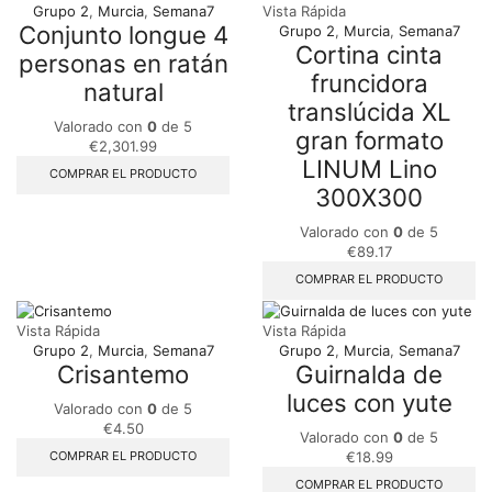
Grupo 2
,
Murcia
,
Semana7
Vista Rápida
Conjunto longue 4
Grupo 2
,
Murcia
,
Semana7
Cortina cinta
personas en ratán
fruncidora
natural
translúcida XL
Valorado con
0
de 5
gran formato
€
2,301.99
LINUM Lino
COMPRAR EL PRODUCTO
300X300
Valorado con
0
de 5
€
89.17
COMPRAR EL PRODUCTO
Vista Rápida
Vista Rápida
Grupo 2
,
Murcia
,
Semana7
Grupo 2
,
Murcia
,
Semana7
Crisantemo
Guirnalda de
luces con yute
Valorado con
0
de 5
€
4.50
Valorado con
0
de 5
COMPRAR EL PRODUCTO
€
18.99
COMPRAR EL PRODUCTO