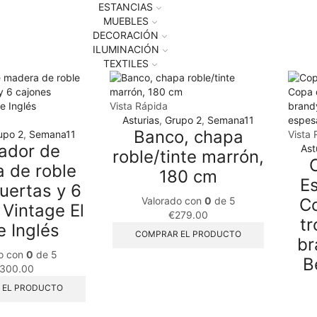
ESTANCIAS
MUEBLES
DECORACIÓN
ILUMINACIÓN
TEXTILES
Vista Rápida
Asturias
,
Grupo 2
,
Semana11
Banco, chapa
upo 2
,
Semana11
Vista 
ador de
Ast
roble/tinte marrón,
 de roble
180 cm
E
uertas y 6
Valorado con
0
de 5
Co
 Vintage El
€
279.00
tr
e Inglés
COMPRAR EL PRODUCTO
br
o con
0
de 5
B
,300.00
 EL PRODUCTO