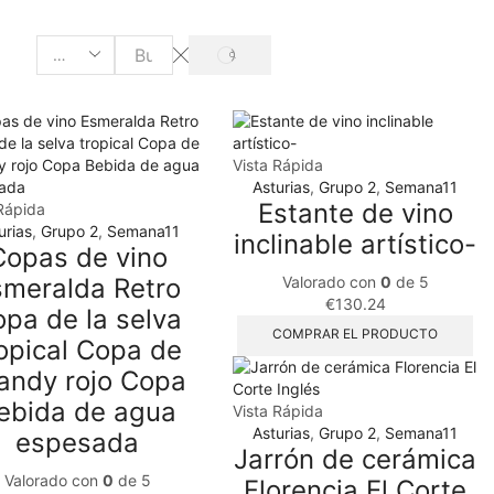
Vista Rápida
Asturias
,
Grupo 2
,
Semana11
Estante de vino
Rápida
urias
,
Grupo 2
,
Semana11
inclinable artístico-
Copas de vino
Valorado con
0
de 5
smeralda Retro
€
130.24
pa de la selva
COMPRAR EL PRODUCTO
opical Copa de
andy rojo Copa
ebida de agua
Vista Rápida
Asturias
,
Grupo 2
,
Semana11
espesada
Jarrón de cerámica
Valorado con
0
de 5
Florencia El Corte