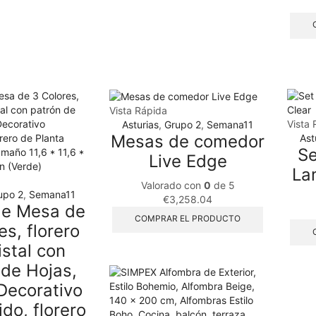
Vista Rápida
Vista 
Asturias
,
Grupo 2
,
Semana11
Mesas de comedor
Ast
Se
Live Edge
La
Valorado con
0
de 5
upo 2
,
Semana11
€
3,258.04
de Mesa de
COMPRAR EL PRODUCTO
es, florero
istal con
 de Hojas,
 Decorativo
ido, florero