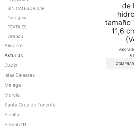
de 
SIN CATEGORIZAR
hidr
Tarragona
tamaño 1
TEXTILES
11,6 c
valencia
(V
Alicante
Valorad
Asturias
€
COMPRAR
Cadiz
Islas Baleares
Malaga
Murcia
Santa Cruz de Tenerife
Sevilla
Semana11