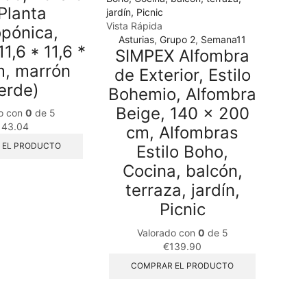
Planta
Vista Rápida
opónica,
Asturias
,
Grupo 2
,
Semana11
1,6 * 11,6 *
SIMPEX Alfombra
m, marrón
de Exterior, Estilo
erde)
Bohemio, Alfombra
Beige, 140 x 200
o con
0
de 5
143.04
cm, Alfombras
 EL PRODUCTO
Estilo Boho,
Cocina, balcón,
terraza, jardín,
Picnic
Valorado con
0
de 5
€
139.90
COMPRAR EL PRODUCTO